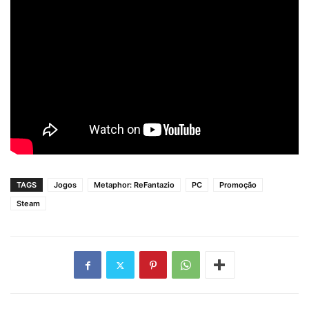
TAGS
Jogos
Metaphor: ReFantazio
PC
Promoção
Steam