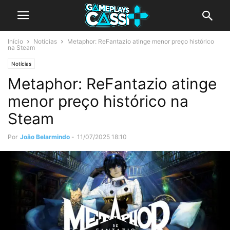
Início
Notícias
Metaphor: ReFantazio atinge menor preço histórico
na Steam
Notícias
Metaphor: ReFantazio atinge
menor preço histórico na
Steam
Por
João Belarmindo
-
11/07/2025 18:10