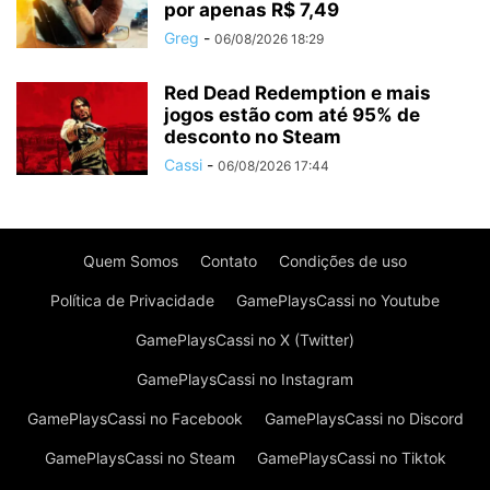
por apenas R$ 7,49
Greg
-
06/08/2026 18:29
Red Dead Redemption e mais
jogos estão com até 95% de
desconto no Steam
Cassi
-
06/08/2026 17:44
Quem Somos
Contato
Condições de uso
Política de Privacidade
GamePlaysCassi no Youtube
GamePlaysCassi no X (Twitter)
GamePlaysCassi no Instagram
GamePlaysCassi no Facebook
GamePlaysCassi no Discord
GamePlaysCassi no Steam
GamePlaysCassi no Tiktok