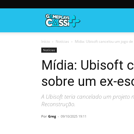
Gameplayscassi
Início
Notícias
Mídia: Ubisoft cancelou um jogo de
Notícias
Mídia: Ubisoft 
sobre um ex-esc
A Ubisoft teria cancelado um projeto
Reconstrução.
Por
Greg
-
09/10/2025 19:11