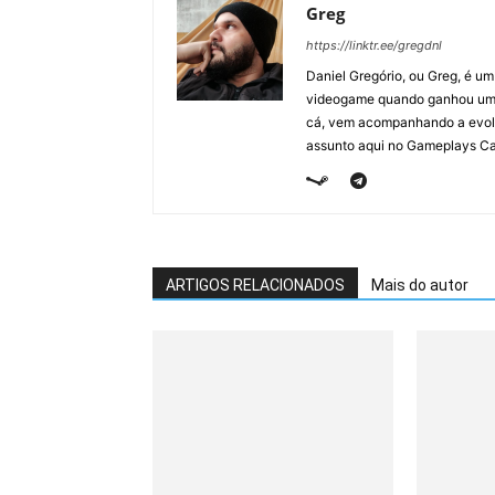
Greg
https://linktr.ee/gregdnl
Daniel Gregório, ou Greg, é u
videogame quando ganhou um F
cá, vem acompanhando a evolu
assunto aqui no Gameplays Ca
ARTIGOS RELACIONADOS
Mais do autor