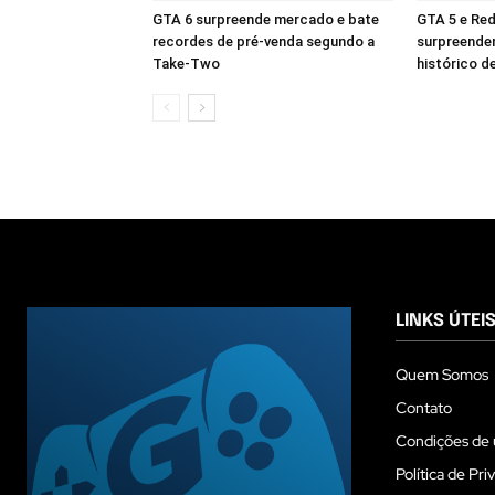
GTA 6 surpreende mercado e bate
GTA 5 e Re
recordes de pré-venda segundo a
surpreende
Take-Two
histórico d
LINKS ÚTEI
Quem Somos
Contato
Condições de 
Política de Pri