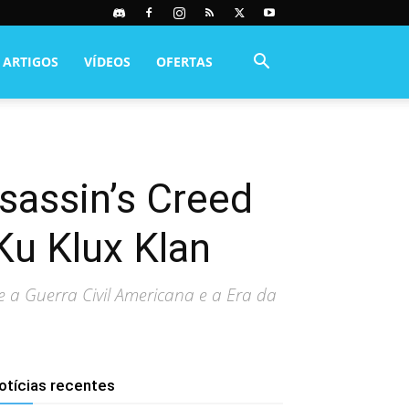
ARTIGOS
VÍDEOS
OFERTAS
sassin’s Creed
Ku Klux Klan
 a Guerra Civil Americana e a Era da
otícias recentes