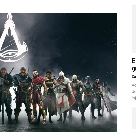
E
g
Ca
Ao
de
lo