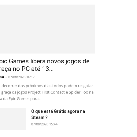
pic Games libera novos jogos de
raça no PC até 13...
ssi
-
07/08/2026 16:17
 decorrer dos próximos dias todos podem resgatar
 graça os jogos Project First Contact e Spider Fox na
ja da Epic Games para...
O que está Grátis agora na
Steam ?
07/08/2026 15:44