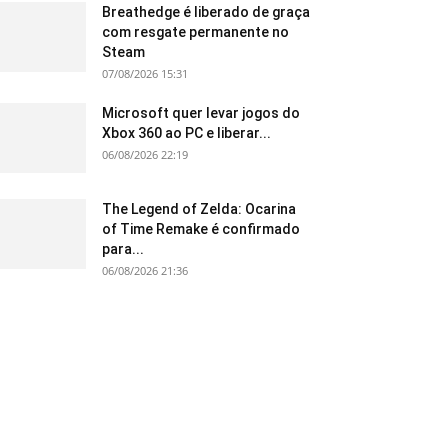
Breathedge é liberado de graça
com resgate permanente no
Steam
07/08/2026 15:31
Microsoft quer levar jogos do
Xbox 360 ao PC e liberar...
06/08/2026 22:19
The Legend of Zelda: Ocarina
of Time Remake é confirmado
para...
06/08/2026 21:36