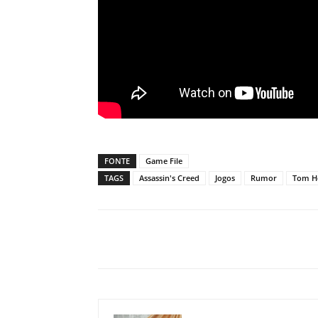
FONTE
Game File
TAGS
Assassin's Creed
Jogos
Rumor
Tom H