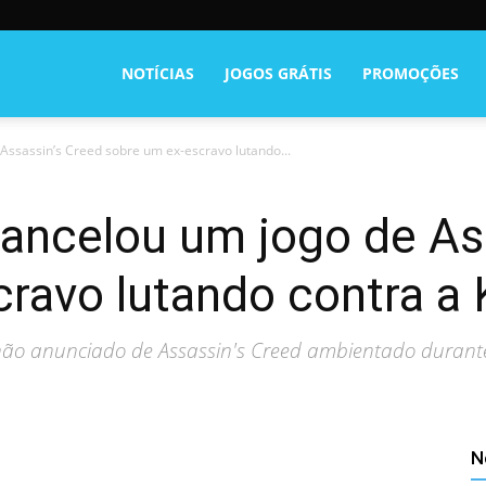
NOTÍCIAS
JOGOS GRÁTIS
PROMOÇÕES
 Assassin’s Creed sobre um ex-escravo lutando...
cancelou um jogo de As
ravo lutando contra a 
 não anunciado de Assassin's Creed ambientado durante
N