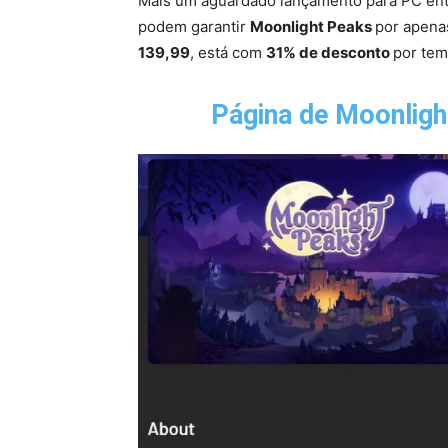
Mais um aguardado lançamento para PC en
podem garantir
Moonlight Peaks
por apen
139,99
, está com
31% de desconto
por tem
Página de Moonligh