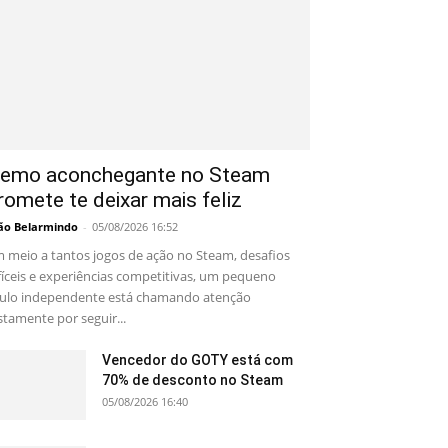
emo aconchegante no Steam
romete te deixar mais feliz
ão Belarmindo
-
05/08/2026 16:52
 meio a tantos jogos de ação no Steam, desafios
fíceis e experiências competitivas, um pequeno
tulo independente está chamando atenção
stamente por seguir...
Vencedor do GOTY está com
70% de desconto no Steam
05/08/2026 16:40