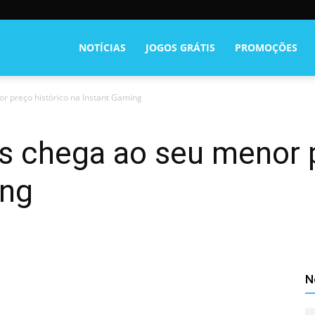
NOTÍCIAS
JOGOS GRÁTIS
PROMOÇÕES
r preço histórico na Instant Gaming
s chega ao seu menor p
ing
N