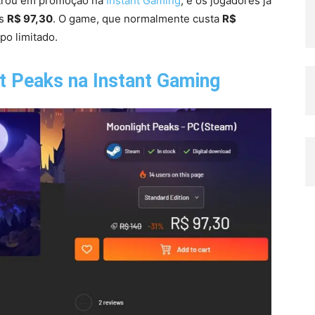
trou em promoção na
Instant Gaming
, e os jogadores já
as
R$ 97,30
. O game, que normalmente custa
R$
po limitado.
t Peaks na Instant Gaming