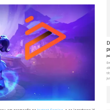
D
p
Jo
Em
di
tí
ju