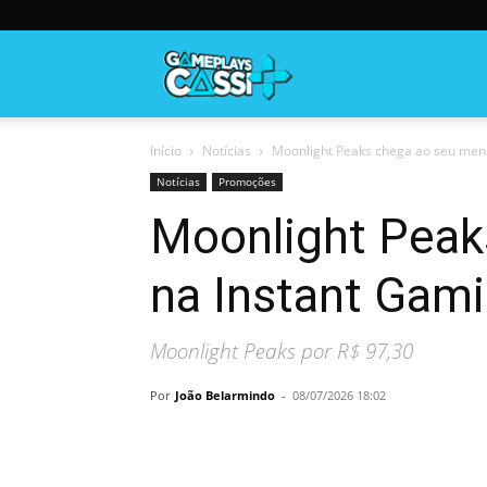
Gameplayscassi
Início
Notícias
Moonlight Peaks chega ao seu meno
Notícias
Promoções
Moonlight Peak
na Instant Gam
Moonlight Peaks por R$ 97,30
Por
João Belarmindo
-
08/07/2026 18:02