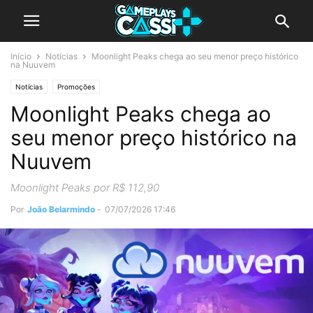
Início
Notícias
Moonlight Peaks chega ao seu menor preço histórico
na Nuuvem
Notícias
Promoções
Moonlight Peaks chega ao
seu menor preço histórico na
Nuuvem
Moonlight Peaks por R$ 112,90
Por
João Belarmindo
-
07/07/2026 17:46