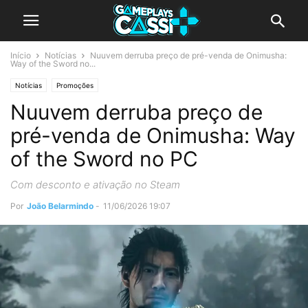
Início
Notícias
Nuuvem derruba preço de pré-venda de Onimusha:
Way of the Sword no...
Notícias
Promoções
Nuuvem derruba preço de
pré-venda de Onimusha: Way
of the Sword no PC
Com desconto e ativação no Steam
Por
João Belarmindo
-
11/06/2026 19:07