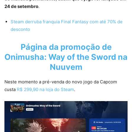
24 de setembro
.
Steam derruba franquia Final Fantasy com até 70% de
desconto
Página da promoção de
Onimusha: Way of the Sword na
Nuuvem
Neste momento a pré-venda do novo jogo da Capcom
custa
R$ 299,90 na loja do Steam
.