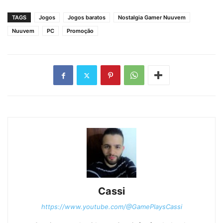
TAGS
Jogos
Jogos baratos
Nostalgia Gamer Nuuvem
Nuuvem
PC
Promoção
Cassi
https://www.youtube.com/@GamePlaysCassi