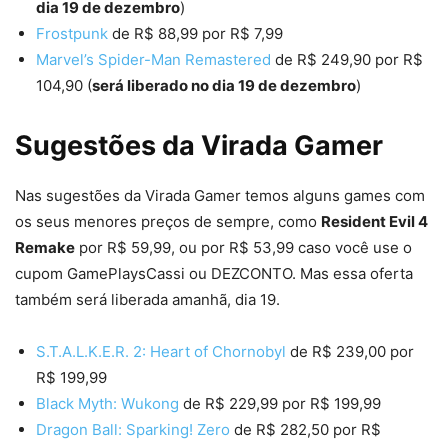
dia 19 de dezembro
)
Frostpunk
de R$ 88,99 por R$ 7,99
Marvel’s Spider-Man Remastered
de R$ 249,90 por R$
104,90 (
será liberado no dia 19 de dezembro
)
Sugestões da Virada Gamer
Nas sugestões da Virada Gamer temos alguns games com
os seus menores preços de sempre, como
Resident Evil 4
Remake
por R$ 59,99, ou por R$ 53,99 caso você use o
cupom GamePlaysCassi ou DEZCONTO. Mas essa oferta
também será liberada amanhã, dia 19.
S.T.A.L.K.E.R. 2: Heart of Chornobyl
de R$ 239,00 por
R$ 199,99
Black Myth: Wukong
de R$ 229,99 por R$ 199,99
Dragon Ball: Sparking! Zero
de R$ 282,50 por R$