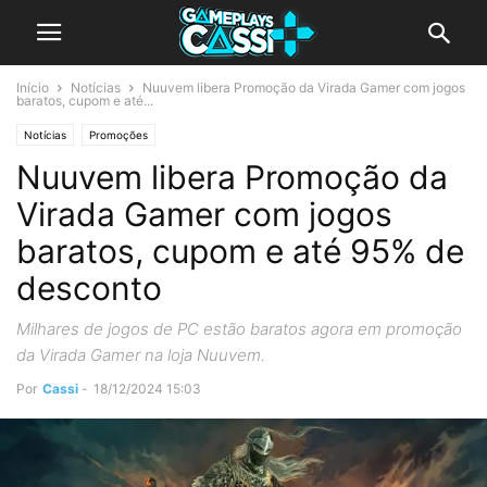
Início
Notícias
Nuuvem libera Promoção da Virada Gamer com jogos
baratos, cupom e até...
Notícias
Promoções
Nuuvem libera Promoção da
Virada Gamer com jogos
baratos, cupom e até 95% de
desconto
Milhares de jogos de PC estão baratos agora em promoção
da Virada Gamer na loja Nuuvem.
Por
Cassi
-
18/12/2024 15:03