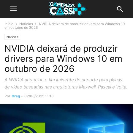
Início
Notícias
NVIDIA deixará de produzir drivers para Windows 10
em outubro de 2026
Notícias
NVIDIA deixará de produzir
drivers para Windows 10 em
outubro de 2026
A NVIDIA anunciou o fim iminente do suporte para placas
de vídeo baseadas nas arquiteturas Maxwell, Pascal e Volta.
Por
Greg
-
02/08/2025 11:10