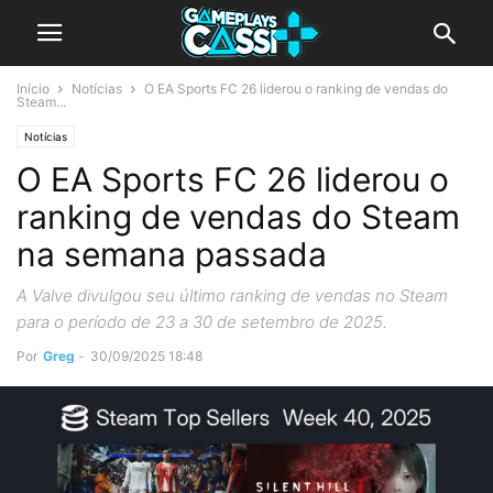
Início
Notícias
O EA Sports FC 26 liderou o ranking de vendas do
Steam...
Notícias
O EA Sports FC 26 liderou o
ranking de vendas do Steam
na semana passada
A Valve divulgou seu último ranking de vendas no Steam
para o período de 23 a 30 de setembro de 2025.
Por
Greg
-
30/09/2025 18:48