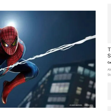
T
S
Ca
Al
St