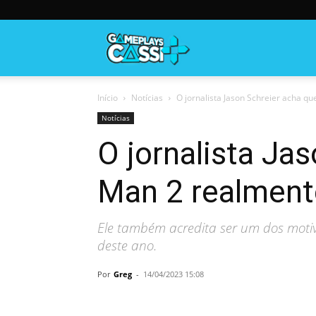
Gameplayscassi
Início
Notícias
O jornalista Jason Schreier acha qu
Notícias
O jornalista Ja
Man 2 realment
Ele também acredita ser um dos moti
deste ano.
Por
Greg
-
14/04/2023 15:08