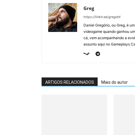
Greg
https://linktr.ee/gregdnl
Daniel Gregório, ou Greg, é u
videogame quando ganhou um F
cá, vem acompanhando a evolu
assunto aqui no Gameplays Ca
ARTIGOS RELACIONADOS
Mais do autor