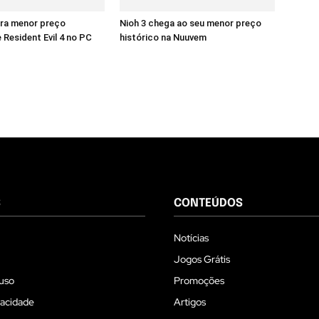
era menor preço
Nioh 3 chega ao seu menor preço
 Resident Evil 4 no PC
histórico na Nuuvem
S
CONTEÚDOS
Notícias
Jogos Grátis
uso
Promoções
vacidade
Artigos