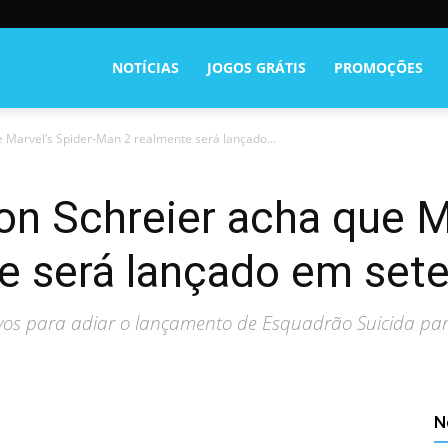
NOTÍCIAS
JOGOS GRÁTIS
PROMOÇÕES
e Marvel’s Spider-Man 2 realmente será lançado...
son Schreier acha que M
e será lançado em set
vos para adiar o lançamento de Esquadrão Suicida par
N