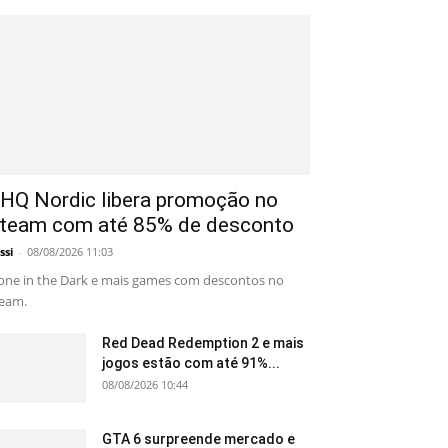
HQ Nordic libera promoção no
team com até 85% de desconto
ssi
-
08/08/2026 11:03
one in the Dark e mais games com descontos no
eam.
Red Dead Redemption 2 e mais
jogos estão com até 91%...
08/08/2026 10:44
GTA 6 surpreende mercado e