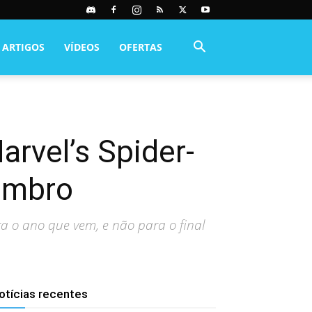
ARTIGOS
VÍDEOS
OFERTAS
arvel’s Spider-
embro
a o ano que vem, e não para o final
otícias recentes