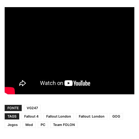
FONTE
VG247
TAGS
Fallout 4
Fallout London
Fallout: London
GOG
Jogos
Mod
PC
Team FOLON