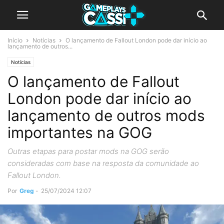
Início
Notícias
O lançamento de Fallout London pode dar início ao
lançamento de outros...
Notícias
O lançamento de Fallout
London pode dar início ao
lançamento de outros mods
importantes na GOG
Outras etapas para postar mods na GOG serão
consideradas com base na resposta da comunidade ao
Fallout London.
Por
Greg
-
25/07/2024 12:07