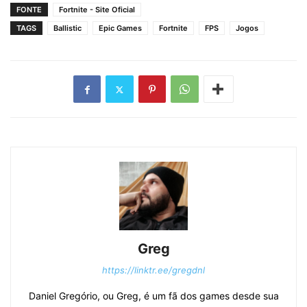
FONTE
Fortnite - Site Oficial
TAGS
Ballistic
Epic Games
Fortnite
FPS
Jogos
Greg
https://linktr.ee/gregdnl
Daniel Gregório, ou Greg, é um fã dos games desde sua