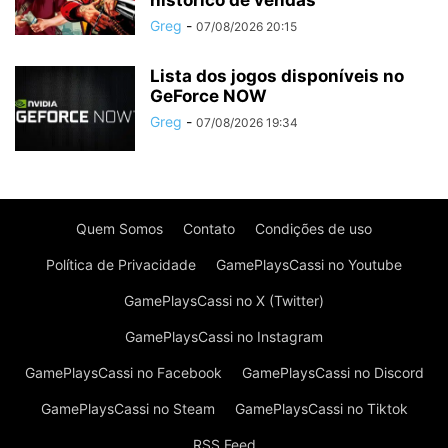
histórico de vendas
Greg
-
07/08/2026 20:15
Lista dos jogos disponíveis no
GeForce NOW
Greg
-
07/08/2026 19:34
Quem Somos
Contato
Condições de uso
Política de Privacidade
GamePlaysCassi no Youtube
GamePlaysCassi no X (Twitter)
GamePlaysCassi no Instagram
GamePlaysCassi no Facebook
GamePlaysCassi no Discord
GamePlaysCassi no Steam
GamePlaysCassi no Tiktok
RSS Feed