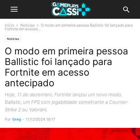
Início
Notícias
O modo em primeira pessoa Ballistic foi lançado para
Fortnite em acesso...
Notícias
O modo em primeira pessoa
Ballistic foi lançado para
Fortnite em acesso
antecipado
Hoje, 11 de dezembro, Fortnite lançou um novo modo,
Ballistic, um FPS com jogabilidade semelhante a Counter-
Strike 2 ou Valorant.
Por
Greg
-
11/12/2024 16:17