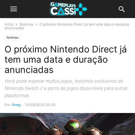
Início
Notícias
O próximo Nintendo Direct já tem uma data e duração
anunciadas
Notícias
O próximo Nintendo Direct já
tem uma data e duração
anunciadas
Você pode esperar muitos jogos, incluindo exclusivos do
Nintendo Switch 2 e ports de jogos disponíveis para outras
plataformas.
Por
Greg
-
10/09/2025 20:36