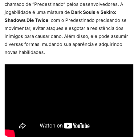
chamado de “Predestinado” pelos desenvolvedores. A
jogabilidade é uma mistura de
Dark Souls
e
Sekiro:
Shadows Die Twice
, com o Predestinado precisando se
movimentar, evitar ataques e esgotar a resistência dos
inimigos para causar dano. Além disso, ele pode assumir
diversas formas, mudando sua aparência e adquirindo
novas habilidades.