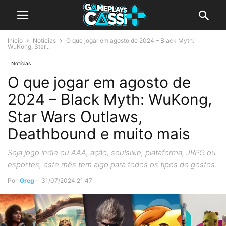
Início
Notícias
O que jogar em agosto de 2024 – Black Myth:
WuKong, Star...
Notícias
O que jogar em agosto de
2024 – Black Myth: WuKong,
Star Wars Outlaws,
Deathbound e muito mais
Seja jogo indie ou AAA, ação, soulslike, plataforma, JRPG ou
esportes, este mês tem algo para todos os tipos de gostos.
Por
Greg
-
31/07/2024 21:47