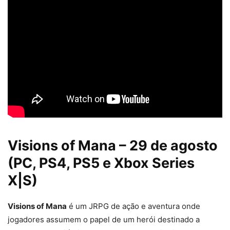
Visions of Mana – 29 de agosto
(PC, PS4, PS5 e Xbox Series
X|S)
Visions of Mana
é um JRPG de ação e aventura onde
jogadores assumem o papel de um herói destinado a