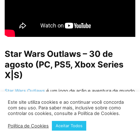
Star Wars Outlaws – 30 de
agosto (PC, PS5, Xbox Series
X|S)
Star Wars Outlaws
é um jogo de ação e aventura de mundo
aberto ambientado no universo de Star Wars, ocorrendo
Este site utiliza cookies e ao continuar você concorda
entre os episódios “O Império Contra-Ataca” e “O Retorno
com seu uso. Para saber mais, inclusive sobre como
controlar os cookies, consulte a Política de Cookies.
dos Jedi”.
Política de Cookies
Aceitar Todos
A protagonista, Kay Wess, embarca em uma perigosa
jornada através da galáxia, realizando diversas tarefas para