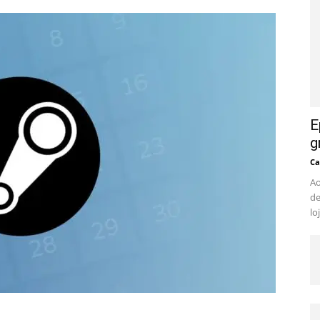
E
g
Ca
Ao
de
lo