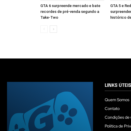
GTA 6 surpreende mercado e bate
GTA 5 e Re
recordes de pré-venda segundo a
surpreende
Take-Two
histórico d
LINKS ÚTEI
Quem Somos
Contato
Condições de 
Política de Pri