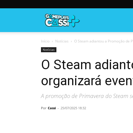
Gameplayscassi
Início
Notícias
O Steam adiantou a Promoção de Pr
Notícias
O Steam adiant
organizará even
A promoção de Primavera do Steam s
Por
Cassi
-
25/07/2025 18:32