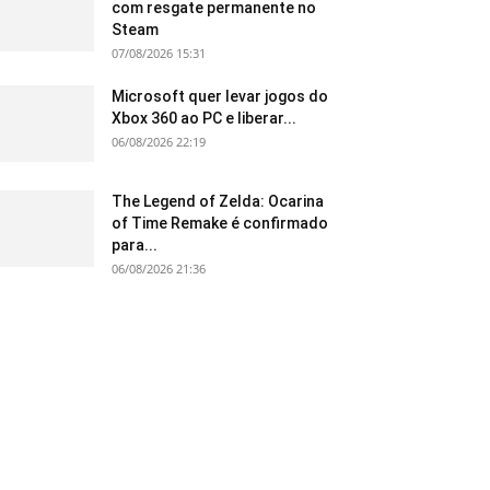
com resgate permanente no
Steam
07/08/2026 15:31
Microsoft quer levar jogos do
Xbox 360 ao PC e liberar...
06/08/2026 22:19
The Legend of Zelda: Ocarina
of Time Remake é confirmado
para...
06/08/2026 21:36