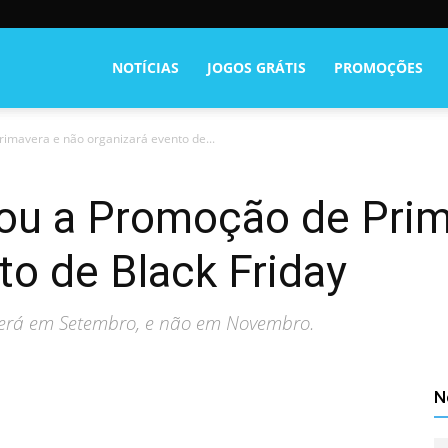
NOTÍCIAS
JOGOS GRÁTIS
PROMOÇÕES
imavera e não organizará evento de...
ou a Promoção de Prim
to de Black Friday
erá em Setembro, e não em Novembro.
N