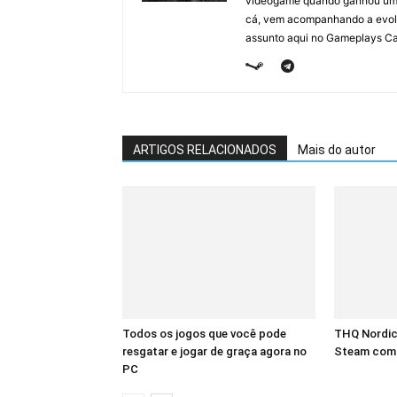
videogame quando ganhou um F
cá, vem acompanhando a evolu
assunto aqui no Gameplays Ca
ARTIGOS RELACIONADOS
Mais do autor
Todos os jogos que você pode
THQ Nordic
resgatar e jogar de graça agora no
Steam com 
PC