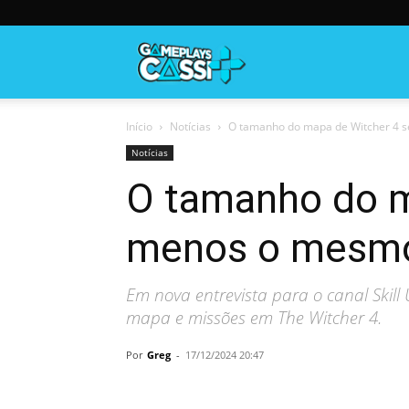
Gameplayscassi
Início
Notícias
O tamanho do mapa de Witcher 4 se
Notícias
O tamanho do m
menos o mesmo”
Em nova entrevista para o canal Skil
mapa e missões em The Witcher 4.
Por
Greg
-
17/12/2024 20:47