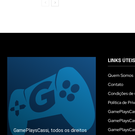
LINKS ÚTEI
Quem Somos
Contato
Condições de 
Política de Pri
GamePlaysCas
GamePlaysCass
GamePlaysCass
GamePlaysCassi, todos os direitos