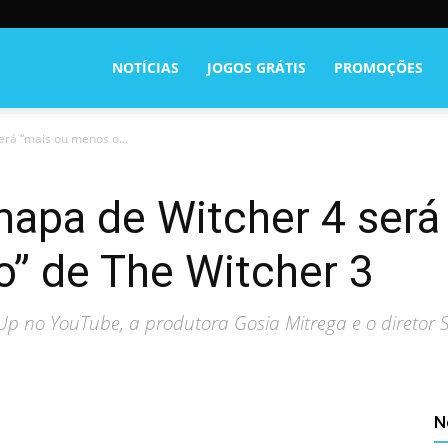
NOTÍCIAS
JOGOS GRÁTIS
PROMOÇÕES
rá “mais ou menos o...
apa de Witcher 4 será
 de The Witcher 3
l Up no YouTube, a produtora Gosia Mitrega e o diretor
N