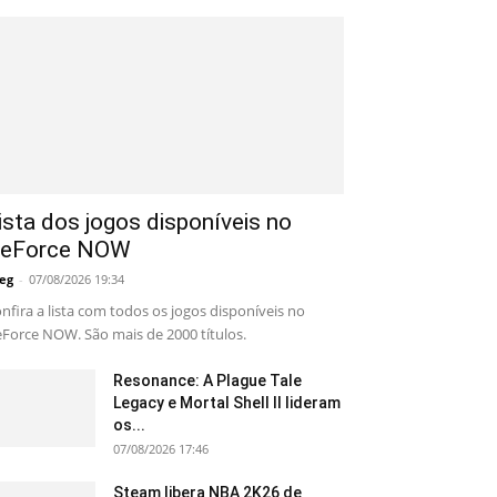
ista dos jogos disponíveis no
eForce NOW
eg
-
07/08/2026 19:34
nfira a lista com todos os jogos disponíveis no
Force NOW. São mais de 2000 títulos.
Resonance: A Plague Tale
Legacy e Mortal Shell II lideram
os...
07/08/2026 17:46
Steam libera NBA 2K26 de