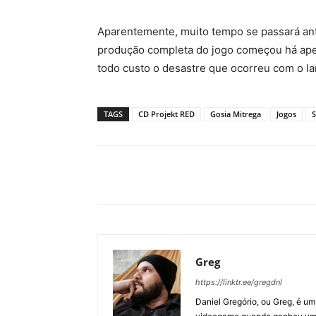
Aparentemente, muito tempo se passará ant
produção completa do jogo começou há ape
todo custo o desastre que ocorreu com o 
TAGS
CD Projekt RED
Gosia Mitrega
Jogos
S
Greg
https://linktr.ee/gregdnl
Daniel Gregório, ou Greg, é u