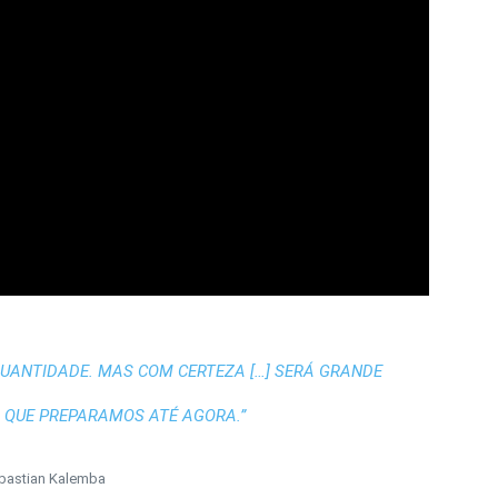
QUANTIDADE. MAS COM CERTEZA […] SERÁ GRANDE
QUE PREPARAMOS ATÉ AGORA.”
bastian Kalemba