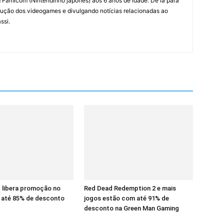
amicom (Nintendinho japonês) aos 6 anos de idade. De lá para
ção dos videogames e divulgando notícias relacionadas ao
ssi.
 libera promoção no
Red Dead Redemption 2 e mais
até 85% de desconto
jogos estão com até 91% de
desconto na Green Man Gaming