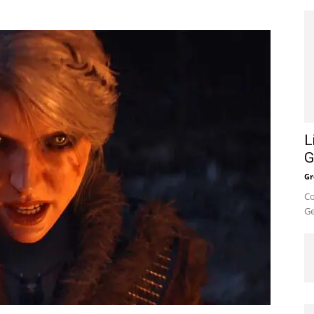
L
G
Gr
Co
Ge