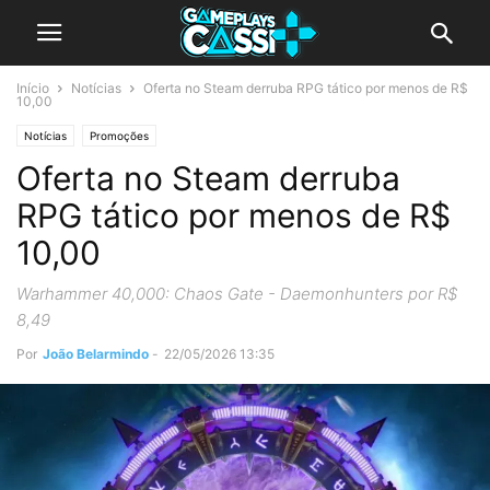
Início
Notícias
Oferta no Steam derruba RPG tático por menos de R$
10,00
Notícias
Promoções
Oferta no Steam derruba
RPG tático por menos de R$
10,00
Warhammer 40,000: Chaos Gate - Daemonhunters por R$
8,49
Por
João Belarmindo
-
22/05/2026 13:35