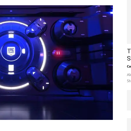
T
S
Ca
Al
St