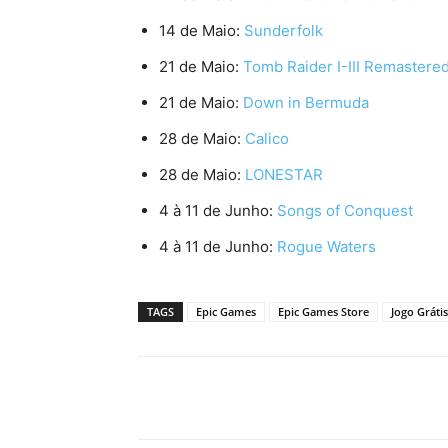
14 de Maio:
Sunderfolk
21 de Maio:
Tomb Raider I-III Remastered
21 de Maio:
Down in Bermuda
28 de Maio:
Calico
28 de Maio:
LONESTAR
4 à 11 de Junho:
Songs of Conquest
4 à 11 de Junho:
Rogue Waters
TAGS
Epic Games
Epic Games Store
Jogo Gráti