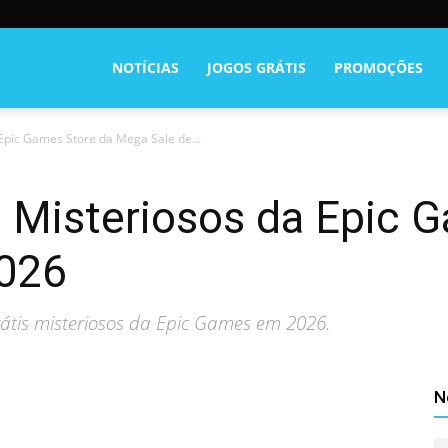
NOTÍCIAS
JOGOS GRÁTIS
PROMOÇÕES
 Epic Games Store da Mega Sale de...
s Misteriosos da Epic 
2026
grátis misteriosos da Epic Games em 2026.
N