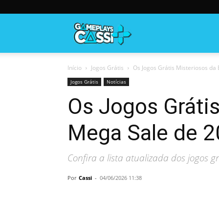
Gameplayscassi
Início
Jogos Grátis
Os Jogos Grátis Misteriosos da
Jogos Grátis
Notícias
Os Jogos Gráti
Mega Sale de 
Confira a lista atualizada dos jogos 
Por
Cassi
-
04/06/2026 11:38