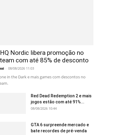
HQ Nordic libera promoção no
team com até 85% de desconto
ssi
-
08/08/2026 11:03
one in the Dark e mais games com descontos no
eam.
Red Dead Redemption 2 e mais
jogos estão com até 91%...
08/08/2026 10:44
GTA 6 surpreende mercado e
bate recordes de pré-venda