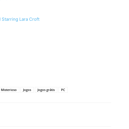
 Starring Lara Croft
s Misterioso
Jogos
Jogos grátis
PC