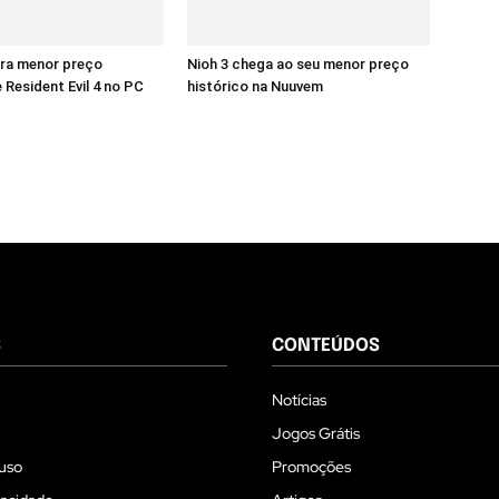
era menor preço
Nioh 3 chega ao seu menor preço
 Resident Evil 4 no PC
histórico na Nuuvem
S
CONTEÚDOS
Notícias
Jogos Grátis
uso
Promoções