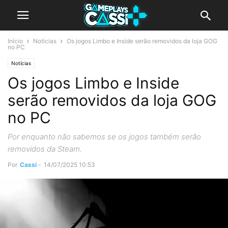
Início
Notícias
Os jogos Limbo e Inside serão removidos da loja GOG
no PC
Notícias
Os jogos Limbo e Inside
serão removidos da loja GOG
no PC
Por enquanto não sabemos se os jogos também serão
removidos da Steam.
Por
Cassi
-
14/07/2025 10:53