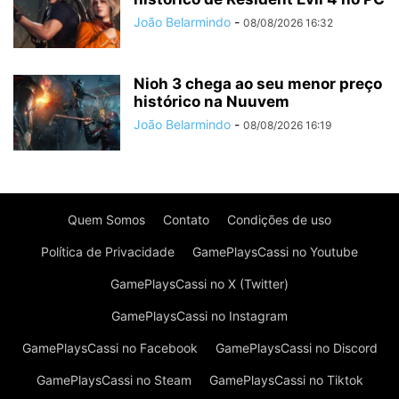
João Belarmindo
-
08/08/2026 16:32
Nioh 3 chega ao seu menor preço
histórico na Nuuvem
João Belarmindo
-
08/08/2026 16:19
Quem Somos
Contato
Condições de uso
Política de Privacidade
GamePlaysCassi no Youtube
GamePlaysCassi no X (Twitter)
GamePlaysCassi no Instagram
GamePlaysCassi no Facebook
GamePlaysCassi no Discord
GamePlaysCassi no Steam
GamePlaysCassi no Tiktok