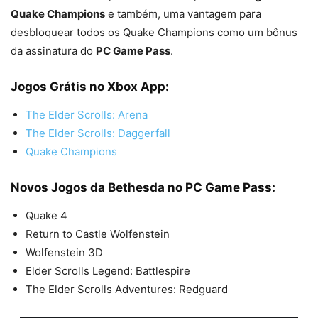
Quake Champions
e também, uma vantagem para
desbloquear todos os Quake Champions como um bônus
da assinatura do
PC Game Pass
.
Jogos Grátis no Xbox App:
The Elder Scrolls: Arena
The Elder Scrolls: Daggerfall
Quake Champions
Novos Jogos da Bethesda no PC Game Pass:
Quake 4
Return to Castle Wolfenstein
Wolfenstein 3D
Elder Scrolls Legend: Battlespire
The Elder Scrolls Adventures: Redguard