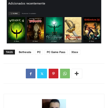
TAGS
Bethesda
PC
PC Game Pass
Xbox