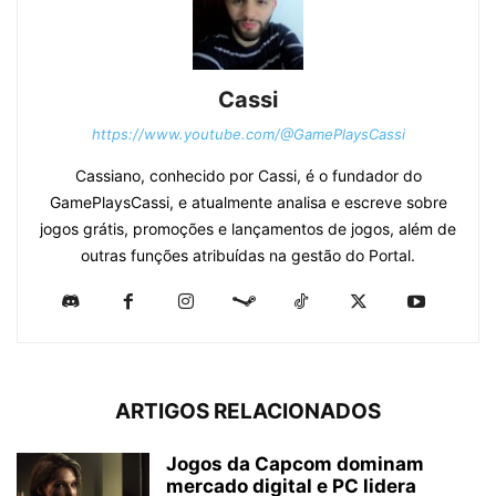
Cassi
https://www.youtube.com/@GamePlaysCassi
Cassiano, conhecido por Cassi, é o fundador do
GamePlaysCassi, e atualmente analisa e escreve sobre
jogos grátis, promoções e lançamentos de jogos, além de
outras funções atribuídas na gestão do Portal.
ARTIGOS RELACIONADOS
Jogos da Capcom dominam
mercado digital e PC lidera