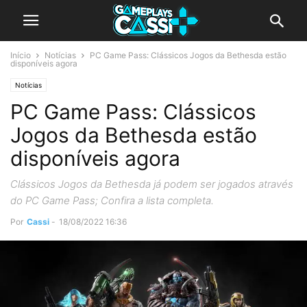
Início
Notícias
PC Game Pass: Clássicos Jogos da Bethesda estão
disponíveis agora
Notícias
PC Game Pass: Clássicos
Jogos da Bethesda estão
disponíveis agora
Clássicos Jogos da Bethesda já podem ser jogados através
do PC Game Pass; Confira a lista completa.
Por
Cassi
-
18/08/2022 16:36