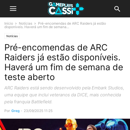
Início
Notícias
Pré-encomendas de ARC Raiders já estão
disponíveis. Haverá um fim de semana...
Notícias
Pré-encomendas de ARC
Raiders já estão disponíveis.
Haverá um fim de semana de
teste aberto
ARC Raiders está sendo desenvolvido pela Embark Studios,
uma equipe que inclui veteranos da DICE, mais conhecida
pela franquia Battlefield.
Por
Greg
-
23/09/2025 11:25