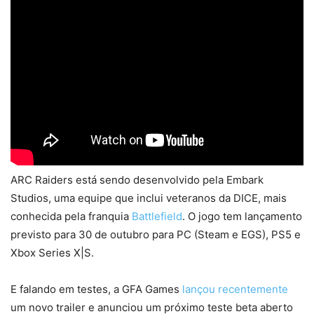
ARC Raiders está sendo desenvolvido pela Embark
Studios, uma equipe que inclui veteranos da DICE, mais
conhecida pela franquia
Battlefield
. O jogo tem lançamento
previsto para 30 de outubro para PC (Steam e EGS), PS5 e
Xbox Series X|S.
E falando em testes, a GFA Games
lançou recentemente
um novo trailer e anunciou um próximo teste beta aberto