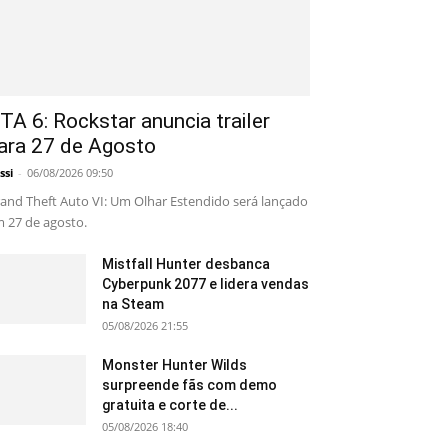
TA 6: Rockstar anuncia trailer
ara 27 de Agosto
ssi
-
06/08/2026 09:50
and Theft Auto VI: Um Olhar Estendido será lançado
 27 de agosto.
Mistfall Hunter desbanca
Cyberpunk 2077 e lidera vendas
na Steam
05/08/2026 21:55
Monster Hunter Wilds
surpreende fãs com demo
gratuita e corte de...
05/08/2026 18:40