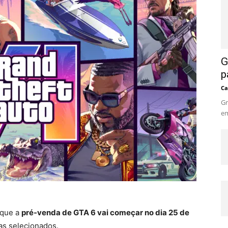
G
p
Ca
Gr
em
 que a
pré-venda de GTA 6 vai começar no dia 25 de
tas selecionados.