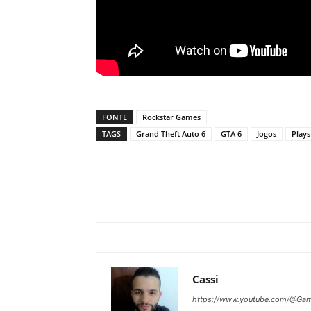
FONTE
Rockstar Games
TAGS
Grand Theft Auto 6
GTA 6
Jogos
Plays
Cassi
https://www.youtube.com/@Gam