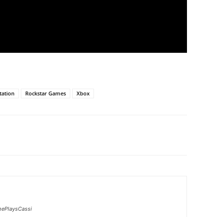
tation
Rockstar Games
Xbox
ePlaysCassi