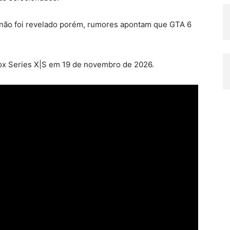
a não foi revelado porém, rumores apontam que GTA 6
box Series X|S em 19 de novembro de 2026.