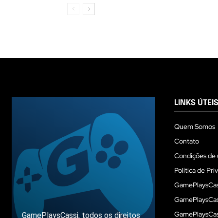
LINKS ÚTEI
Quem Somos
Contato
Condições de 
Política de Pri
GamePlaysCas
GamePlaysCass
GamePlaysCass
GamePlaysCassi, todos os direitos