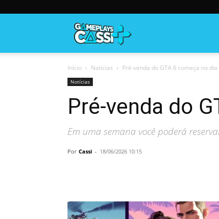
Gameplayscassi
Início
Notícias
Pré-venda do GTA 6 começa no dia 
Notícias
Pré-venda do G
Em uma semana você poderá reservar
Por
Cassi
-
18/06/2026 10:15