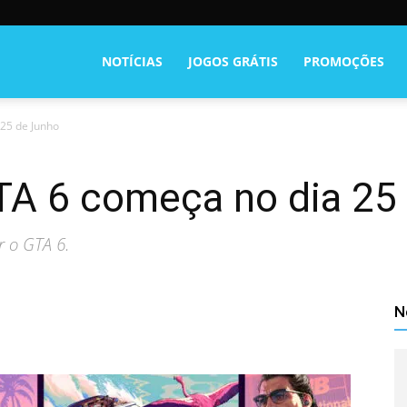
NOTÍCIAS
JOGOS GRÁTIS
PROMOÇÕES
25 de Junho
TA 6 começa no dia 25
 o GTA 6.
N