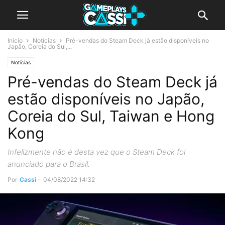
Início
Notícias
Pré-vendas do Steam Deck já estão disponíveis no
Japão, Coreia do Sul,...
Notícias
Pré-vendas do Steam Deck já
estão disponíveis no Japão,
Coreia do Sul, Taiwan e Hong
Kong
Infelizmente não é desta vez que o Steam Deck foi
anunciado para o Brasil.
Por
Cassi
-
04/08/2022 14:32