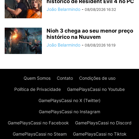
histórico de Resident Evil 4 no PC
João Belarmindo
-
08/08/2026 16:32
Nioh 3 chega ao seu menor preço
histórico na Nuuvem
João Belarmindo
-
08/08/2026 16:19
Quem Somos
Contato
Condições de uso
Política de Privacidade
GamePlaysCassi no Youtube
GamePlaysCassi no X (Twitter)
GamePlaysCassi no Instagram
GamePlaysCassi no Facebook
GamePlaysCassi no Discord
GamePlaysCassi no Steam
GamePlaysCassi no Tiktok