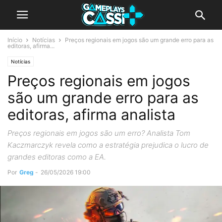
Início
Notícias
Preços regionais em jogos são um grande erro para as
editoras, afirma...
Notícias
Preços regionais em jogos
são um grande erro para as
editoras, afirma analista
Preços regionais em jogos são um erro? Analista Tom
Kaczmarczyk revela como a estratégia prejudica o lucro de
grandes editoras como a EA.
Por
Greg
-
26/05/2026 19:00