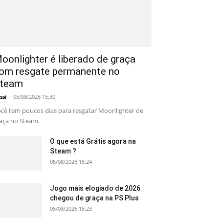
oonlighter é liberado de graça
om resgate permanente no
team
ssi
-
05/08/2026 15:30
cê tem poucos dias para resgatar Moonlighter de
aça no Steam.
O que está Grátis agora na
Steam ?
05/08/2026 15:24
Jogo mais elogiado de 2026
chegou de graça na PS Plus
05/08/2026 15:23