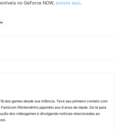
isponíveis no GeForce NOW,
acesse aqui
.
ia
m fã dos games desde sua infância. Teve seu primeiro contato com
amicom (Nintendinho japonês) aos 6 anos de idade. De lá para
ção dos videogames e divulgando notícias relacionadas ao
ssi.