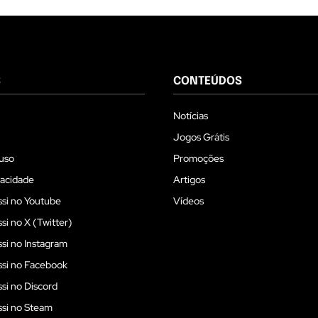
S
CONTEÚDOS
Notícias
Jogos Grátis
uso
Promoções
vacidade
Artigos
si no Youtube
Vídeos
i no X (Twitter)
i no Instagram
si no Facebook
i no Discord
si no Steam