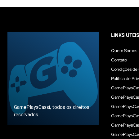
LINKS ÚTEI
Quem Somos
Contato
Condições de 
Política de Pri
GamePlaysCas
GamePlaysCass
GamePlaysCass
GamePlaysCassi, todos os direitos
reservados.
GamePlaysCas
GamePlaysCass
GamePlaysCas
Sobre