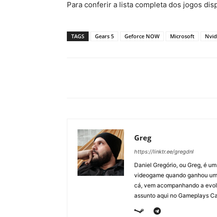
Para conferir a lista completa dos jogos d
TAGS
Gears 5
Geforce NOW
Microsoft
Nvid
Greg
https://linktr.ee/gregdnl
Daniel Gregório, ou Greg, é u
videogame quando ganhou um F
cá, vem acompanhando a evolu
assunto aqui no Gameplays Ca