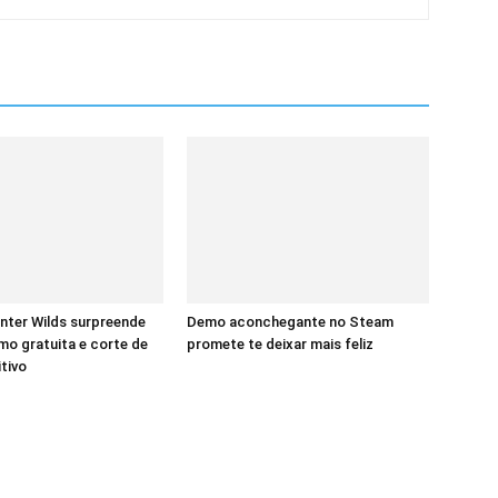
nter Wilds surpreende
Demo aconchegante no Steam
o gratuita e corte de
promete te deixar mais feliz
itivo