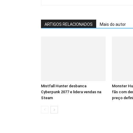
ARTIGOS RELACIONADOS
Mais do autor
Mistfall Hunter desbanca
Monster Hu
Cyberpunk 2077 e lidera vendas na
fãs com dem
Steam
preço defin