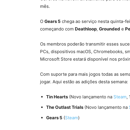
mês.
O
Gears 5
chega ao serviço nesta quinta-fei
começando com
Deathloop
,
Grounded
e
Pe
Os membros poderão transmitir esses suce
PCs, dispositivos macOS, Chromebooks, sma
Microsoft Store estará disponível nos próx
Com suporte para mais jogos todas as sem
jogar. Aqui estão as adições desta semana:
Tin Hearts
(Novo lançamento na
Steam
,
The Outlast Trials
(Novo lançamento na
Gears 5
(
Steam
)