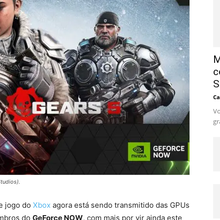
M
c
S
Ca
Vo
gr
tudios).
de jogo do
Xbox
agora está sendo transmitido das GPUs
embros do
GeForce NOW
, com mais por vir ainda este