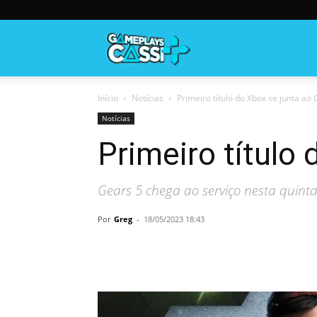
Gameplayscassi
Início
Notícias
Primeiro título do Xbox se junta a
Notícias
Primeiro título
Gears 5 chega ao serviço nesta quinta-
Por
Greg
-
18/05/2023 18:43