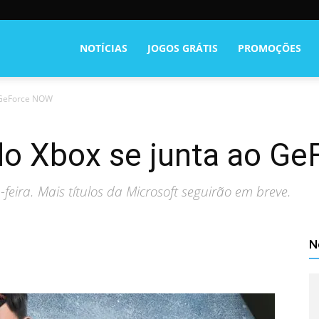
NOTÍCIAS
JOGOS GRÁTIS
PROMOÇÕES
o GeForce NOW
 do Xbox se junta ao 
feira. Mais títulos da Microsoft seguirão em breve.
N