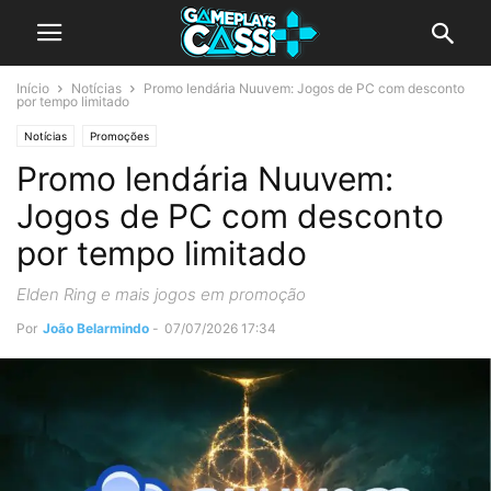
Início
Notícias
Promo lendária Nuuvem: Jogos de PC com desconto
por tempo limitado
Notícias
Promoções
Promo lendária Nuuvem:
Jogos de PC com desconto
por tempo limitado
Elden Ring e mais jogos em promoção
Por
João Belarmindo
-
07/07/2026 17:34