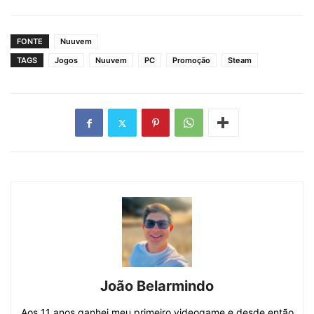
FONTE
Nuuvem
TAGS
Jogos
Nuuvem
PC
Promoção
Steam
João Belarmindo
Aos 11 anos ganhei meu primeiro videogame e desde então