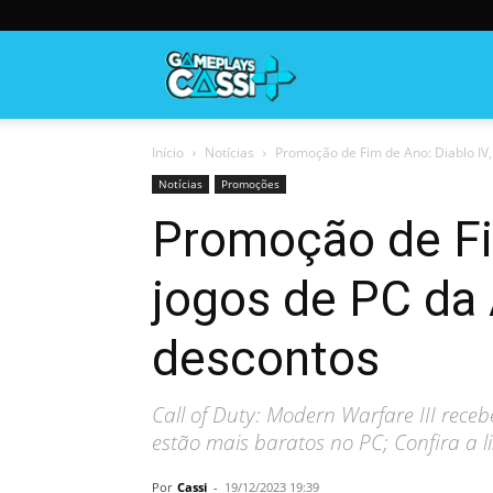
Gameplayscassi
Início
Notícias
Promoção de Fim de Ano: Diablo IV, C
Notícias
Promoções
Promoção de Fim
jogos de PC da 
descontos
Call of Duty: Modern Warfare III rec
estão mais baratos no PC; Confira a l
Por
Cassi
-
19/12/2023 19:39