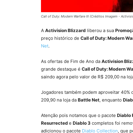
Call of Duty: Modern Warfare III (Créditos Imagem - Activisi
A
Activision Blizzard
liberou a sua
Promoçã
preço histórico de
Call of Duty: Modern Warf
Net
.
As ofertas de Fim de Ano da
Activision Bli
grande destaque é
Call of Duty: Modern War
saindo agora pelo valor de R$ 209,00 na lo
Jogadores também podem aproveitar 40% 
209,90 na loja da
Battle Net
, enquanto
Diab
Atenção pois notamos que o pacote
Diablo 
Resurrected
e
Diablo 3
completos foi removi
adicionou o pacote
Diablo Collection
, que p