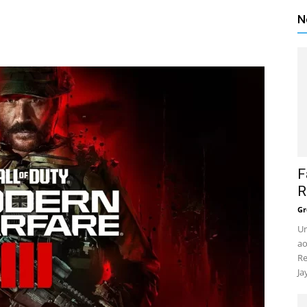
N
F
R
Gr
Um
ao
Re
Ja