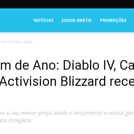
NOTÍCIAS
JOGOS GRÁTIS
PROMOÇÕES
all of Duty e jogos...
 de Ano: Diablo IV, Cal
Activision Blizzard re
ebeu o seu menor preço desde o lançamento e outros ga
ista completa.