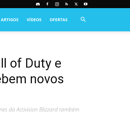
ARTIGOS
VÍDEOS
OFERTAS
l of Duty e
cebem novos
mes da Activision Blizzard também