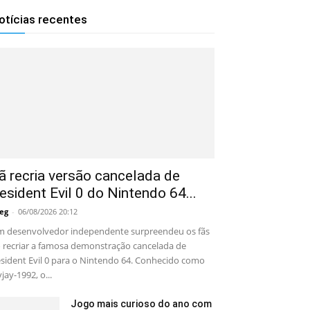
otícias recentes
ã recria versão cancelada de
esident Evil 0 do Nintendo 64...
eg
-
06/08/2026 20:12
 desenvolvedor independente surpreendeu os fãs
 recriar a famosa demonstração cancelada de
sident Evil 0 para o Nintendo 64. Conhecido como
yjay-1992, o...
Jogo mais curioso do ano com