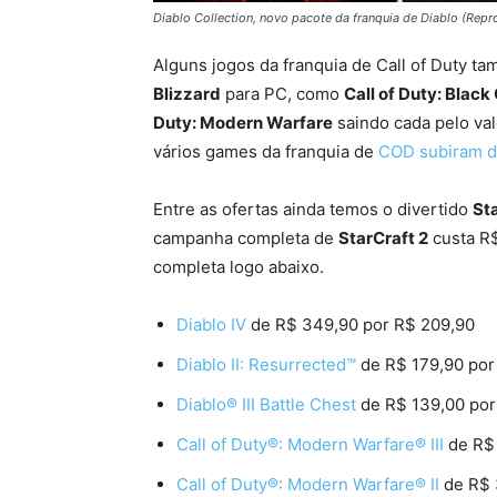
Diablo Collection, novo pacote da franquia de Diablo (Repro
Alguns jogos da franquia de Call of Duty 
Blizzard
para PC, como
Call of Duty: Black
Duty: Modern Warfare
saindo cada pelo val
vários games da franquia de
COD subiram d
Entre as ofertas ainda temos o divertido
St
campanha completa de
StarCraft 2
custa R$
completa logo abaixo.
Diablo IV
de R$ 349,90 por R$ 209,90
Diablo II: Resurrected™
de R$ 179,90 por
Diablo® III Battle Chest
de R$ 139,00 por
Call of Duty®: Modern Warfare® III
de R$ 
Call of Duty®: Modern Warfare® II
de R$ 