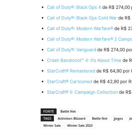
Call of Duty®: Black Ops 4
de R$ 274,00 
Call of Duty®: Black Ops Cold War
de R$ 
Call of Duty®: Modern Warfare®
de R$ 27
Call of Duty®: Modern Warfare® 2 Camp
Call of Duty®: Vanguard
de R$ 274,00 po
Crash Bandicoot™ 4: It’s About Time
de R
StarCraft® Remastered
de R$ 64,90 por 
StarCraft® Cartooned
de R$ 42,90 por R
StarCraft® II: Campaign Collection
de R$ 
FONTE
Battle Net
TAGS
Activision Blizzard
Battle Net
jjogos
J
Winter Sale
Winter Sale 2023