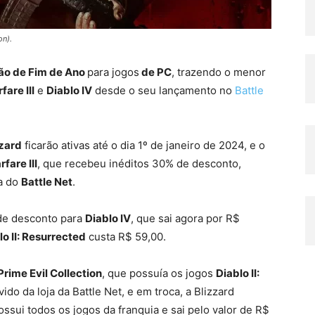
on).
o de Fim de Ano
para jogos
de PC
, trazendo o menor
are III
e
Diablo IV
desde o seu lançamento no
Battle
zzard
ficarão ativas até o dia 1º de janeiro de 2024, e o
fare III
, que recebeu inéditos 30% de desconto,
ja do
Battle Net
.
de desconto para
Diablo IV
, que sai agora por R$
lo II: Resurrected
custa R$ 59,00.
Prime Evil Collection
, que possuía os jogos
Diablo II:
do da loja da Battle Net, e em troca, a Blizzard
ossui todos os jogos da franquia e sai pelo valor de R$