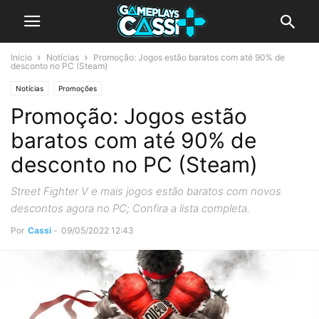
Início
Notícias
Promoção: Jogos estão baratos com até 90% de
desconto no PC (Steam)
Notícias
Promoções
Promoção: Jogos estão
baratos com até 90% de
desconto no PC (Steam)
Street Fighter V e mais jogos estão baratos com novos
descontos agora no PC; Confira a lista completa.
Por
Cassi
-
09/05/2022 12:43