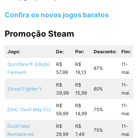
Confira os novos jogos baratos
Promoção Steam
Jogo:
De:
Por:
Desconto:
Fim:
Spiritfarer®: Edição
R$
R$
11-
67%
Farewell
57,99
19,13
mai.
R$
R$
11-
Street Fighter V
60%
39,99
15,99
mai.
R$
R$
11-
DmC: Devil May Cry
75%
59,99
14,99
mai.
DuckTales
R$
R$
11-
75%
Remastered
29,99
7,49
mai.