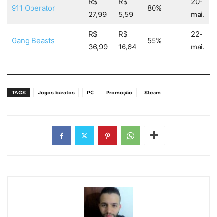
R$
R$
20-
911 Operator
80%
27,99
5,59
mai.
R$
R$
22-
Gang Beasts
55%
36,99
16,64
mai.
TAGS
Jogos baratos
PC
Promoção
Steam