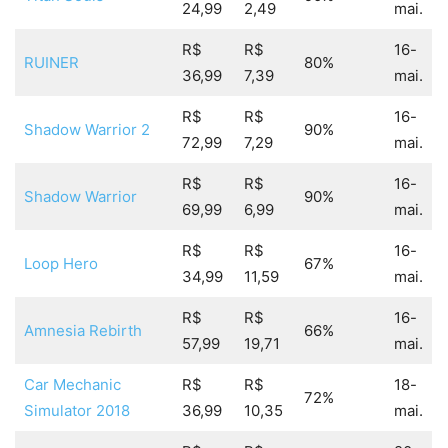
24,99
2,49
mai.
R$
R$
16-
RUINER
80%
36,99
7,39
mai.
R$
R$
16-
Shadow Warrior 2
90%
72,99
7,29
mai.
R$
R$
16-
Shadow Warrior
90%
69,99
6,99
mai.
R$
R$
16-
Loop Hero
67%
34,99
11,59
mai.
R$
R$
16-
Amnesia Rebirth
66%
57,99
19,71
mai.
Car Mechanic
R$
R$
18-
72%
Simulator 2018
36,99
10,35
mai.