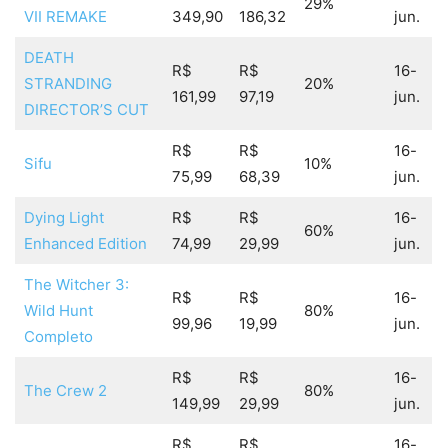
29%
VII REMAKE
349,90
186,32
jun.
DEATH
R$
R$
16-
STRANDING
20%
161,99
97,19
jun.
DIRECTOR’S CUT
R$
R$
16-
Sifu
10%
75,99
68,39
jun.
Dying Light
R$
R$
16-
60%
Enhanced Edition
74,99
29,99
jun.
The Witcher 3:
R$
R$
16-
Wild Hunt
80%
99,96
19,99
jun.
Completo
R$
R$
16-
The Crew 2
80%
149,99
29,99
jun.
R$
R$
16-