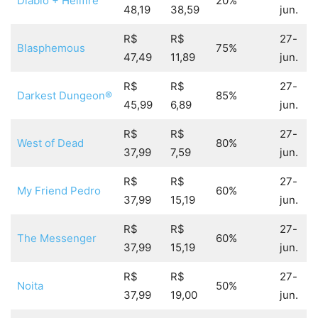
Diablo + Hellfire
20%
48,19
38,59
jun.
R$
R$
27-
Blasphemous
75%
47,49
11,89
jun.
R$
R$
27-
Darkest Dungeon®
85%
45,99
6,89
jun.
R$
R$
27-
West of Dead
80%
37,99
7,59
jun.
R$
R$
27-
My Friend Pedro
60%
37,99
15,19
jun.
R$
R$
27-
The Messenger
60%
37,99
15,19
jun.
R$
R$
27-
Noita
50%
37,99
19,00
jun.