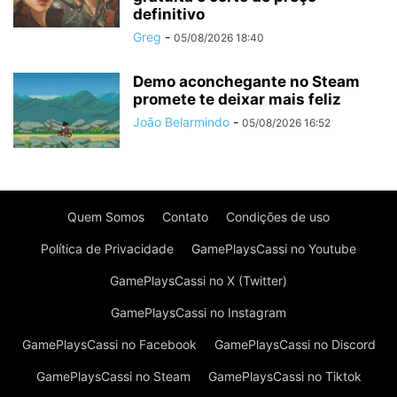
definitivo
Greg
-
05/08/2026 18:40
Demo aconchegante no Steam
promete te deixar mais feliz
João Belarmindo
-
05/08/2026 16:52
Quem Somos
Contato
Condições de uso
Política de Privacidade
GamePlaysCassi no Youtube
GamePlaysCassi no X (Twitter)
GamePlaysCassi no Instagram
GamePlaysCassi no Facebook
GamePlaysCassi no Discord
GamePlaysCassi no Steam
GamePlaysCassi no Tiktok