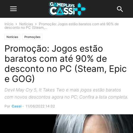
Início
Notícias
Promoção: Jogos estão baratos com até 90% de
desconto no PC (Steam,...
Notícias
Promoções
Promoção: Jogos estão
baratos com até 90% de
desconto no PC (Steam, Epic
e GOG)
Devil May Cry 5, It Takes Two e mais jogos estão baratos
com novos descontos agora no PC; Confira a lista completa.
Por
Cassi
-
11/06/2022 14:32