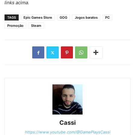
links acima.
TAGS
Epic Games Store
GOG
Jogos baratos
PC
Promoção
Steam
Cassi
https://www.youtube.com/@GamePlaysCassi