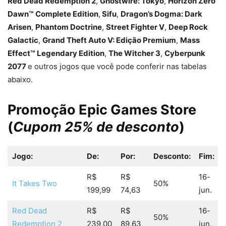
Red Dead Redemption 2
,
Ghostwire: Tokyo
,
Horizon Zero
Dawn™ Complete Edition
,
Sifu
,
Dragon’s Dogma: Dark
Arisen
,
Phantom Doctrine
,
Street Fighter V
,
Deep Rock
Galactic
,
Grand Theft Auto V: Edição Premium
,
Mass
Effect™ Legendary Edition
,
The Witcher 3
,
Cyberpunk
2077
e outros jogos que você pode conferir nas tabelas
abaixo.
Promoção Epic Games Store
(
Cupom 25% de desconto
)
Jogo:
De:
Por:
Desconto:
Fim:
R$
R$
16-
It Takes Two
50%
199,99
74,63
jun.
Red Dead
R$
R$
16-
50%
Redemption 2
239,00
89,63
jun.