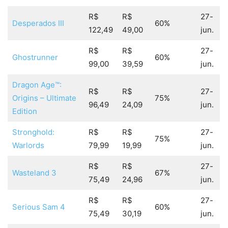
R$
R$
27-
Desperados III
60%
122,49
49,00
jun.
R$
R$
27-
Ghostrunner
60%
99,00
39,59
jun.
Dragon Age™:
R$
R$
27-
Origins – Ultimate
75%
96,49
24,09
jun.
Edition
Stronghold:
R$
R$
27-
75%
Warlords
79,99
19,99
jun.
R$
R$
27-
Wasteland 3
67%
75,49
24,96
jun.
R$
R$
27-
Serious Sam 4
60%
75,49
30,19
jun.