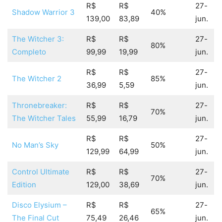
R$
R$
27-
Shadow Warrior 3
40%
139,00
83,89
jun.
The Witcher 3:
R$
R$
27-
80%
Completo
99,99
19,99
jun.
R$
R$
27-
The Witcher 2
85%
36,99
5,59
jun.
Thronebreaker:
R$
R$
27-
70%
The Witcher Tales
55,99
16,79
jun.
R$
R$
27-
No Man’s Sky
50%
129,99
64,99
jun.
Control Ultimate
R$
R$
27-
70%
Edition
129,00
38,69
jun.
Disco Elysium –
R$
R$
27-
65%
The Final Cut
75,49
26,46
jun.