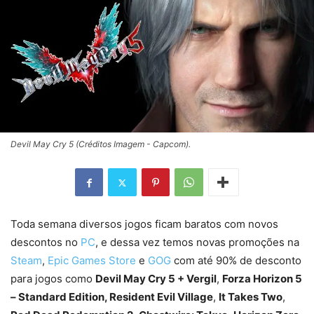
Devil May Cry 5 (Créditos Imagem - Capcom).
Toda semana diversos jogos ficam baratos com novos
descontos no
PC
, e dessa vez temos novas promoções na
Steam
,
Epic Games Store
e
GOG
com até 90% de desconto
para jogos como
Devil May Cry 5 + Vergil
,
Forza Horizon 5
– Standard Edition, Resident Evil Village
,
It Takes Two
,