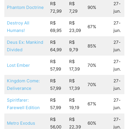
R$
R$
27-
Phantom Doctrine
90%
72,99
7,29
jun.
Destroy All
R$
R$
27-
67%
Humans!
69,95
23,09
jun.
Deus Ex: Mankind
R$
R$
27-
85%
Divided
64,99
9,79
jun.
R$
R$
27-
Lost Ember
70%
57,99
17,39
jun.
Kingdom Come:
R$
R$
27-
70%
Deliverance
57,99
17,39
jun.
Spiritfarer:
R$
R$
27-
67%
Farewell Edition
57,99
19,19
jun.
R$
R$
27-
Metro Exodus
60%
56,00
22,39
jun.