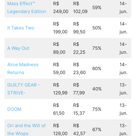
Mass Effect™
R$
R$
14-
59%
Legendary Edition
249,00
102,09
jun.
R$
R$
14-
It Takes Two
50%
199,00
99,50
jun.
R$
R$
14-
A Way Out
75%
89,00
22,25
jun.
Alice Madness
R$
R$
14-
60%
Returns
59,00
23,60
jun.
GUILTY GEAR -
R$
R$
13-
40%
STRIVE-
129,99
77,99
jun.
R$
R$
13-
DOOM
75%
61,50
15,37
jun.
Ori and the Will of
R$
R$
13-
67%
the Wisps
129,00
42,57
jun.