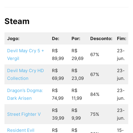
Steam
Jogo:
De:
Por:
Desconto:
Fim:
Devil May Cry 5 +
R$
R$
23-
67%
Vergil
89,99
29,69
jun.
Devil May Cry HD
R$
R$
23-
67%
Collection
69,99
23,09
jun.
Dragon’s Dogma:
R$
R$
23-
84%
Dark Arisen
74,99
11,99
jun.
R$
R$
23-
Street Fighter V
75%
39,99
9,99
jun.
Resident Evil
R$
R$
15-