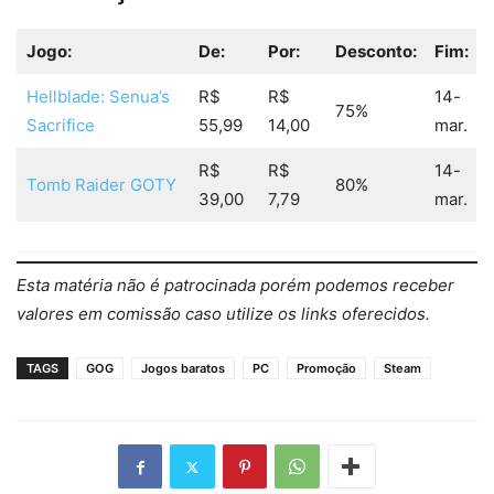
Jogo:
De:
Por:
Desconto:
Fim:
Hellblade: Senua’s
R$
R$
14-
75%
Sacrifice
55,99
14,00
mar.
R$
R$
14-
Tomb Raider GOTY
80%
39,00
7,79
mar.
Esta matéria não é patrocinada porém podemos receber
valores em comissão caso utilize os links oferecidos.
TAGS
GOG
Jogos baratos
PC
Promoção
Steam