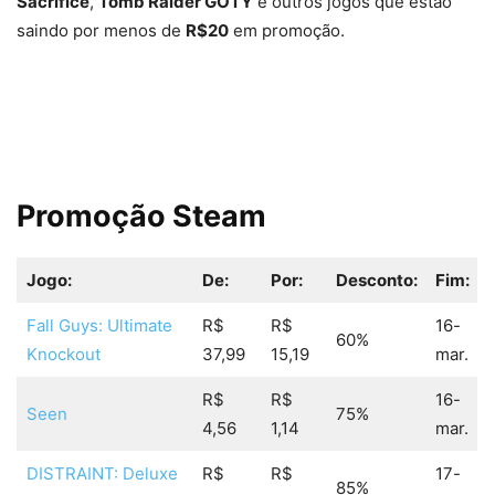
Sacrifice
,
Tomb Raider GOTY
e outros jogos que estão
saindo por menos de
R$20
em promoção.
Promoção Steam
Jogo:
De:
Por:
Desconto:
Fim:
Fall Guys: Ultimate
R$
R$
16-
60%
Knockout
37,99
15,19
mar.
R$
R$
16-
Seen
75%
4,56
1,14
mar.
DISTRAINT: Deluxe
R$
R$
17-
85%