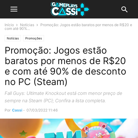
Início
Notícias
Promoção: Jogos estão baratos por menos de R$20 e
com até 90%...
Notícias
Promoções
Promoção: Jogos estão
baratos por menos de R$20
e com até 90% de desconto
no PC (Steam)
Fall Guys: Ultimate Knockout está com menor preço de
sempre na Steam (PC); Confira a lista completa.
Por
Cassi
-
07/03/2022 11:46