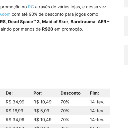
a promoção no
PC
através de várias lojas, e dessa vez
.com
com até 90% de desconto para jogos como
ARS
,
Dead Space™ 3
,
Maid of Sker
,
Barotrauma
,
AER –
 saindo por menos de
R$20
em promoção.
De:
Por:
Desconto
Fim:
R$ 34,99
R$ 10,49
70%
14-fev.
R$ 16,99
R$ 5,09
70%
14-fev.
R$ 34,99
R$ 10,49
70%
14-fev.