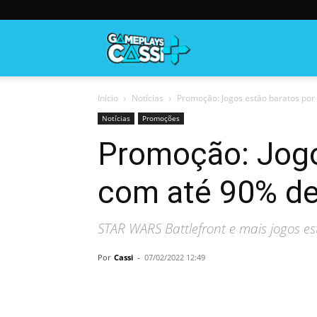
Gameplayscassi
Início
Notícias
Promoção: Jogos estão baratos por
Notícias
Promoções
Promoção: Jogo
com até 90% de
STAR WARS Battlefront e mais jogos e
Por
Cassi
-
07/02/2022 12:49