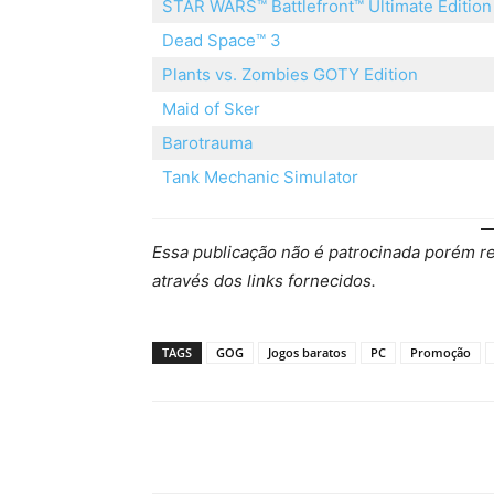
STAR WARS™ Battlefront™ Ultimate Edition
Dead Space™ 3
Plants vs. Zombies GOTY Edition
Maid of Sker
Barotrauma
Tank Mechanic Simulator
Essa publicação não é patrocinada porém 
através dos links fornecidos.
TAGS
GOG
Jogos baratos
PC
Promoção