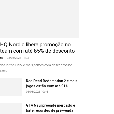
HQ Nordic libera promoção no
team com até 85% de desconto
ssi
-
08/08/2026 11:03
one in the Dark e mais games com descontos no
eam.
Red Dead Redemption 2 e mais
jogos estão com até 91%...
08/08/2026 10:44
GTA 6 surpreende mercado e
bate recordes de pré-venda