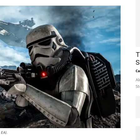
T
S
Ca
Al
St
 EA).