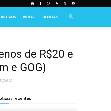
ARTIGOS
VÍDEOS
OFERTAS
enos de R$20 e
am e GOG)
mpleta.
otícias recentes