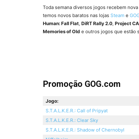
Toda semana diversos jogos recebem nov
temos novos baratos nas lojas
Steam
e
GOG
Human: Fall Flat
,
DiRT Rally 2.0
,
Project C
Memories of Old
e outros jogos que estão
Promoção GOG.com
Jogo:
S.T.A.L.K.E.R.: Call of Pripyat
S.T.A.L.K.E.R.: Clear Sky
S.T.A.L.K.E.R.: Shadow of Chernobyl