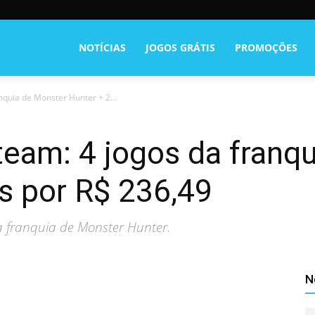
NOTÍCIAS
JOGOS GRÁTIS
PROMOÇÕES
quia de Monster Hunter + 2...
eam: 4 jogos da franq
s por R$ 236,49
 franquia de Monster Hunter.
N