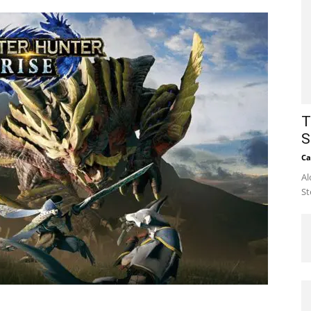
T
S
Ca
Al
St