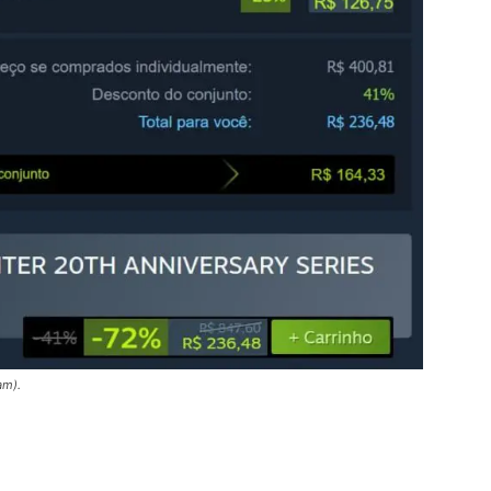
am).
m