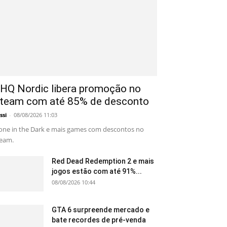
HQ Nordic libera promoção no
team com até 85% de desconto
ssi
-
08/08/2026 11:03
one in the Dark e mais games com descontos no
eam.
Red Dead Redemption 2 e mais
jogos estão com até 91%...
08/08/2026 10:44
GTA 6 surpreende mercado e
bate recordes de pré-venda