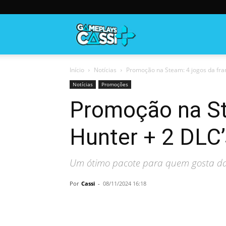
Gameplayscassi
Início
Notícias
Promoção na Steam: 4 jogos da fran
Notícias
Promoções
Promoção na St
Hunter + 2 DLC’
Um ótimo pacote para quem gosta da
Por
Cassi
-
08/11/2024 16:18