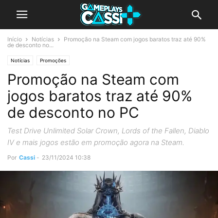
Início
Notícias
Promoção na Steam com jogos baratos traz até 90%
de desconto no...
Notícias
Promoções
Promoção na Steam com
jogos baratos traz até 90%
de desconto no PC
Test Drive Unlimited Solar Crown, Lords of the Fallen, Diablo
IV e mais jogos estão em promoção agora na Steam.
Por
Cassi
-
23/11/2024 10:38