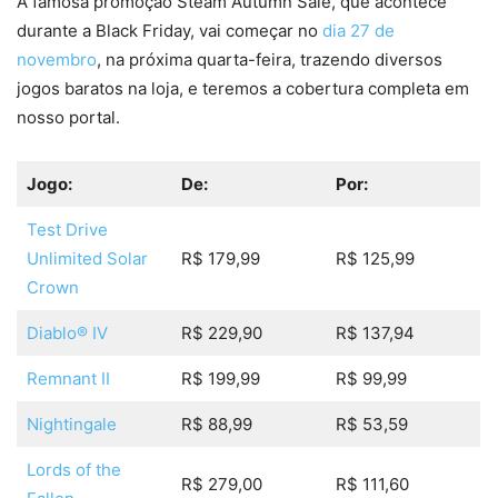
A famosa promoção Steam Autumn Sale, que acontece
durante a Black Friday, vai começar no
dia 27 de
novembro
, na próxima quarta-feira, trazendo diversos
jogos baratos na loja, e teremos a cobertura completa em
nosso portal.
Jogo:
De:
Por:
Test Drive
Unlimited Solar
R$ 179,99
R$ 125,99
Crown
Diablo® IV
R$ 229,90
R$ 137,94
Remnant II
R$ 199,99
R$ 99,99
Nightingale
R$ 88,99
R$ 53,59
Lords of the
R$ 279,00
R$ 111,60