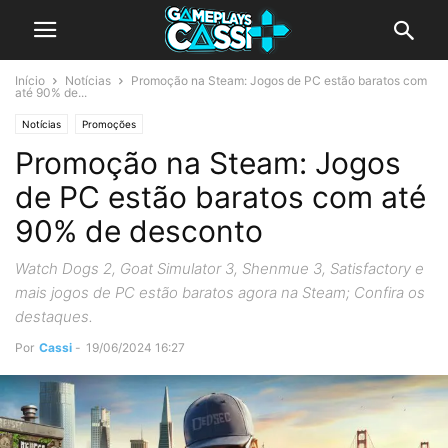
Início
Notícias
Promoção na Steam: Jogos de PC estão baratos com
até 90% de...
Notícias
Promoções
Promoção na Steam: Jogos
de PC estão baratos com até
90% de desconto
Watch Dogs 2, Goat Simulator 3, Shenmue 3, Satisfactory e
mais jogos de PC estão baratos agora na Steam; Confira os
destaques.
Por
Cassi
-
19/06/2024 16:27