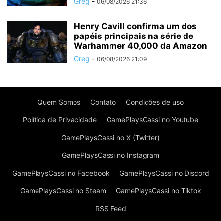
Greg
-
06/08/2026 21:36
Henry Cavill confirma um dos
papéis principais na série de
Warhammer 40,000 da Amazon
Greg
-
06/08/2026 21:09
Quem Somos
Contato
Condições de uso
Política de Privacidade
GamePlaysCassi no Youtube
GamePlaysCassi no X (Twitter)
GamePlaysCassi no Instagram
GamePlaysCassi no Facebook
GamePlaysCassi no Discord
GamePlaysCassi no Steam
GamePlaysCassi no Tiktok
RSS Feed