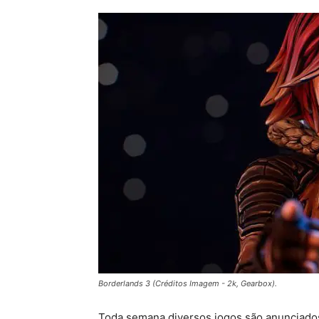
Borderlands 3 (Créditos Imagem - 2k, Gearbox).
Toda semana diversos jogos são anunciad