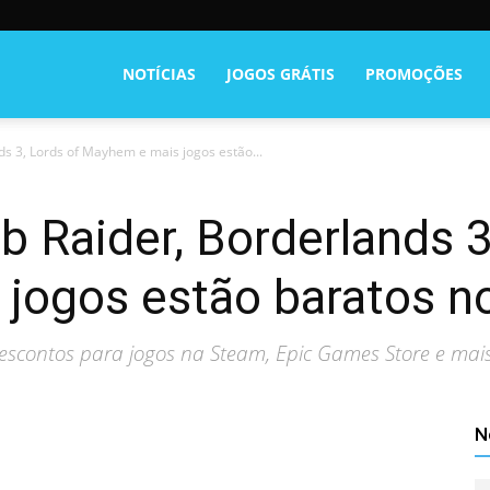
NOTÍCIAS
JOGOS GRÁTIS
PROMOÇÕES
s 3, Lords of Mayhem e mais jogos estão...
Raider, Borderlands 3
jogos estão baratos n
scontos para jogos na Steam, Epic Games Store e mais
N