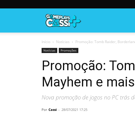
Gameplayscassi
Início
Notícias
Promoção: Tomb Raider, Borderland
Notícias
Promoções
Promoção: Tomb 
Mayhem e mais 
Nova promoção de jogos no PC trás de
Por
Cassi
-
28/07/2021 17:25