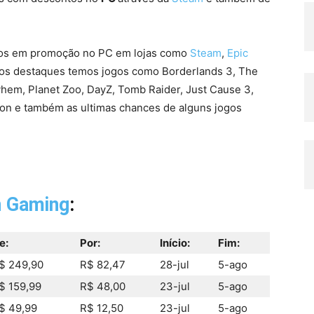
tos em promoção no PC em lojas como
Steam
,
Epic
e os destaques temos jogos como Borderlands 3, The
yhem, Planet Zoo, DayZ, Tomb Raider, Just Cause 3,
ion e também as ultimas chances de alguns jogos
n Gaming
:
e:
Por:
Início:
Fim:
$ 249,90
R$ 82,47
28-jul
5-ago
$ 159,99
R$ 48,00
23-jul
5-ago
$ 49,99
R$ 12,50
23-jul
5-ago