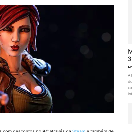
M
3
Gr
A 
do
co
in
os com descontos no
PC
através da
Steam
e também de