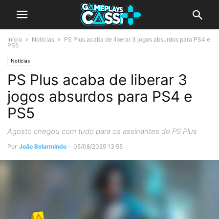
Início
Notícias
PS Plus acaba de liberar 3 jogos absurdos para PS4 e
PS5
Notícias
PS Plus acaba de liberar 3
jogos absurdos para PS4 e
PS5
Agosto chegou com tudo para os assinantes do PS Plus
Por
João Belarmindo
-
05/08/2025 13:55