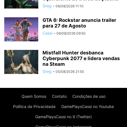
Greg
-
06/08/2026 11:10
GTA 6: Rockstar anuncia trailer
para 27 de Agosto
Cassi
-
06/08/2026 09:50
Mistfall Hunter desbanca
Cyberpunk 2077 e lidera vendas
na Steam
Greg
-
05/08/2026 21:55
Quem Somos
Contato
Condições de uso
Política de Privacidade
GamePlaysCassi no Youtube
GamePlaysCassi no X (Twitter)
GamePlaysCassi no Instagram