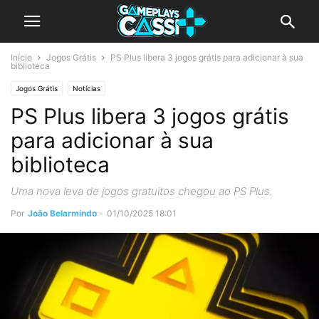
Início
Jogos Grátis
PS Plus libera 3 jogos grátis para adicionar à sua
biblioteca
Jogos Grátis
Notícias
PS Plus libera 3 jogos grátis
para adicionar à sua
biblioteca
Uma nova leva de jogos gratuitos chegou ao PS Plus.
Por
João Belarmindo
-
01/10/2025 18:01