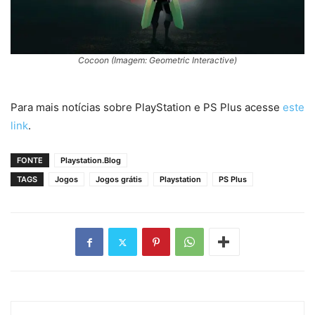
Cocoon (Imagem: Geometric Interactive)
Para mais notícias sobre PlayStation e PS Plus acesse
este
link
.
FONTE
Playstation.Blog
TAGS
Jogos
Jogos grátis
Playstation
PS Plus