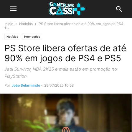
Início
Notícias
PS Store libera ofertas de até 90% em jogos de PS4
e...
Notícias
Promoções
PS Store libera ofertas de até
90% em jogos de PS4 e PS5
Jedi Survivor, NBA 2K25 e mais estão em promoção no
PlayStation
Por
João Belarmindo
-
28/07/2025 10:58