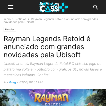
Início
Notícias
Rayman Legends Retold é anunciado com grandes
novidades pela Ubisoft
Notícias
Rayman Legends Retold é
anunciado com grandes
novidades pela Ubisoft
Ubisoft anuncia Rayman Legends Retold! O clássico jogo de
plataforma volta em outubro com gráficos 3D, novas fases e
mecânicas inéditas. Confira!
Por
Greg
-
02/06/2026 19:26