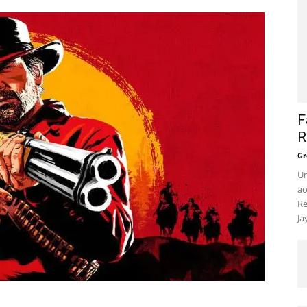
F
R
Gr
Um
ao
Re
Ja