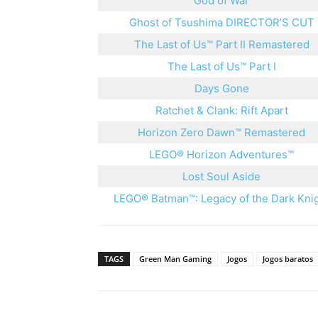
God of War
Ghost of Tsushima DIRECTOR’S CUT
The Last of Us™ Part II Remastered
The Last of Us™ Part I
Days Gone
Ratchet & Clank: Rift Apart
Horizon Zero Dawn™ Remastered
LEGO® Horizon Adventures™
Lost Soul Aside
LEGO® Batman™: Legacy of the Dark Kni
TAGS
Green Man Gaming
Jogos
Jogos baratos