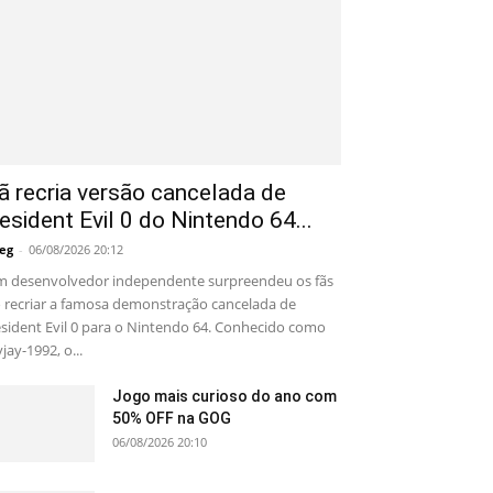
ã recria versão cancelada de
esident Evil 0 do Nintendo 64...
eg
-
06/08/2026 20:12
 desenvolvedor independente surpreendeu os fãs
 recriar a famosa demonstração cancelada de
sident Evil 0 para o Nintendo 64. Conhecido como
yjay-1992, o...
Jogo mais curioso do ano com
50% OFF na GOG
06/08/2026 20:10