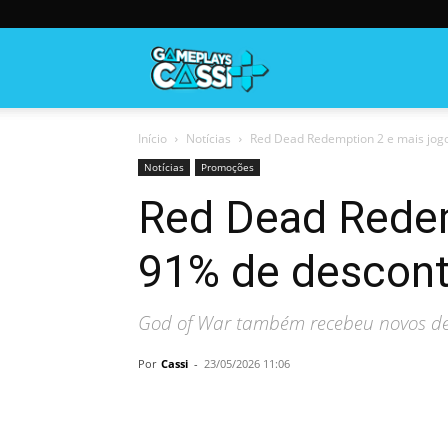
Gameplayscassi
Início
Notícias
Red Dead Redemption 2 e mais jogo
Notícias
Promoções
Red Dead Redem
91% de descon
God of War também recebeu novos de
Por
Cassi
-
23/05/2026 11:06