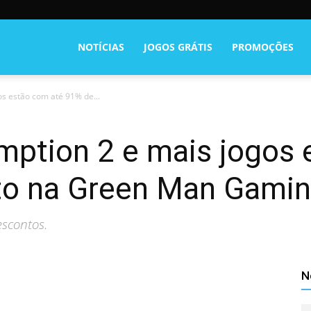
NOTÍCIAS
JOGOS GRÁTIS
PROMOÇÕES
s estão com até 91% de...
ption 2 e mais jogos 
to na Green Man Gami
scontos.
N