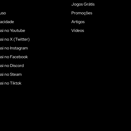
Jogos Grátis
uso
Promoções
vacidade
Artigos
si no Youtube
Vídeos
i no X (Twitter)
i no Instagram
si no Facebook
i no Discord
si no Steam
i no Tiktok