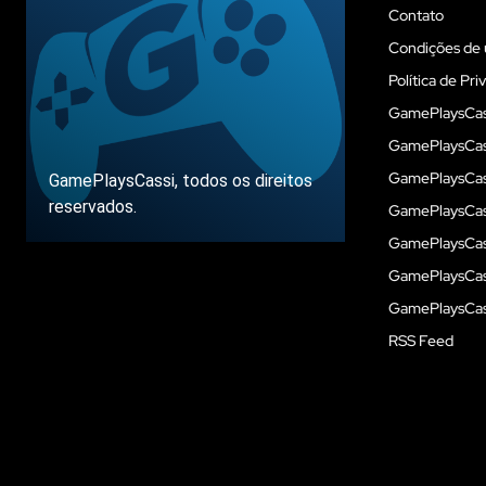
Contato
Condições de 
Política de Pri
GamePlaysCas
GamePlaysCass
GamePlaysCass
GamePlaysCassi, todos os direitos
reservados.
GamePlaysCas
GamePlaysCass
GamePlaysCas
Sobre
GamePlaysCass
RSS Feed