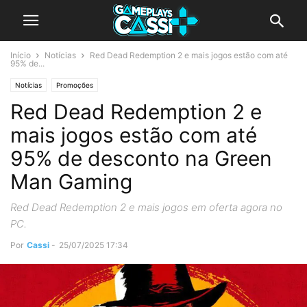
Início
Notícias
Red Dead Redemption 2 e mais jogos estão com até
95% de...
Notícias
Promoções
Red Dead Redemption 2 e
mais jogos estão com até
95% de desconto na Green
Man Gaming
Red Dead Redemption 2 e mais jogos em oferta agora no
PC.
Por
Cassi
-
25/07/2025 17:34