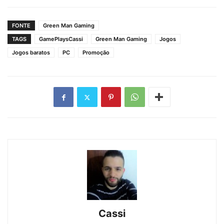
FONTE
Green Man Gaming
TAGS
GamePlaysCassi
Green Man Gaming
Jogos
Jogos baratos
PC
Promoção
Cassi