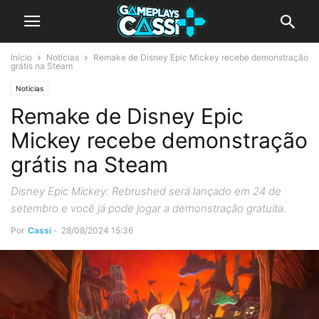
Início
Notícias
Remake de Disney Epic Mickey recebe demonstração
grátis na Steam
Notícias
Remake de Disney Epic
Mickey recebe demonstração
grátis na Steam
Disney Epic Mickey: Rebrushed será lançado em 24 de
setembro e você já pode jogar a demonstração gratuita.
Por
Cassi
-
28/08/2024 15:36