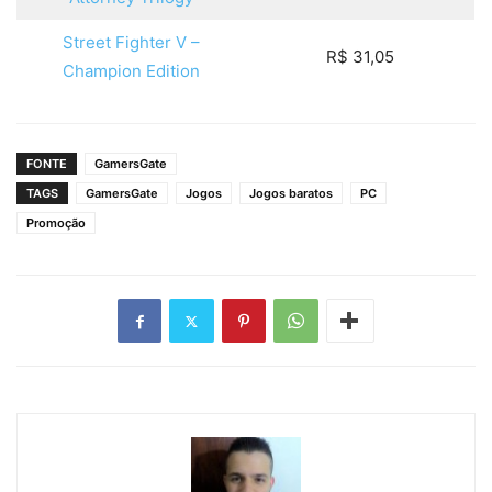
Street Fighter V –
R$ 31,05
Champion Edition
FONTE
GamersGate
TAGS
GamersGate
Jogos
Jogos baratos
PC
Promoção