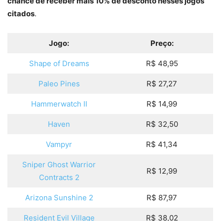
chance de receber mais 10% de desconto nesses jogos
citados
.
Jogo:
Preço:
Shape of Dreams
R$ 48,95
Paleo Pines
R$ 27,27
Hammerwatch II
R$ 14,99
Haven
R$ 32,50
Vampyr
R$ 41,34
Sniper Ghost Warrior
R$ 12,99
Contracts 2
Arizona Sunshine 2
R$ 87,97
Resident Evil Village
R$ 38,02