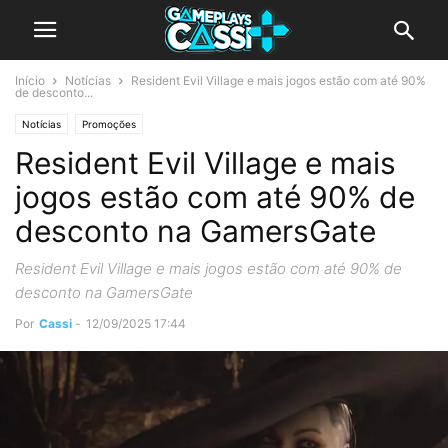
Início
Notícias
Resident Evil Village e mais jogos estão com até 90%
de desconto...
Notícias
Promoções
Resident Evil Village e mais
jogos estão com até 90% de
desconto na GamersGate
Resident Evil Village e mais jogos estão com até 90% de
desconto na GamersGate
Por
Cassi
-
12/09/2025 17:44