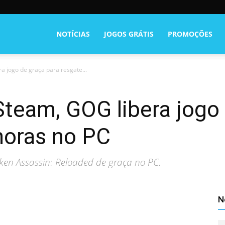
NOTÍCIAS
JOGOS GRÁTIS
PROMOÇÕES
ra jogo de graça para resgate...
 Steam, GOG libera jogo
horas no PC
ken Assassin: Reloaded de graça no PC.
N