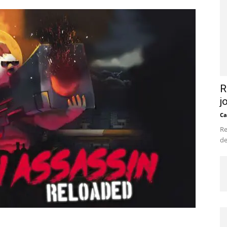
R
j
Ca
Re
de