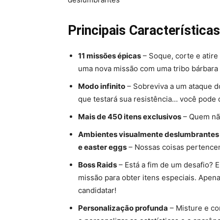
Principais Característic
11 missões épicas
– Soque, corte e atire
uma nova missão com uma tribo bárbara 
Modo infinito
– Sobreviva a um ataque d
que testará sua resistência… você pode 
Mais de 450 itens exclusivos
– Quem nã
Ambientes visualmente deslumbrantes e
e easter eggs
– Nossas coisas pertenc
Boss Raids
– Está a fim de um desafio? 
missão para obter itens especiais. Apen
candidatar!
Personalização profunda
– Misture e c