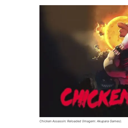
Chicken Assassin: Reloaded (Imagem: Akupara Games).