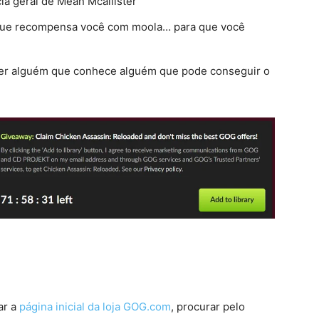
cia geral de Mean Mcallister
que recompensa você com moola… para que você
r alguém que conhece alguém que pode conseguir o
ar a
página inicial da loja GOG.com
, procurar pelo