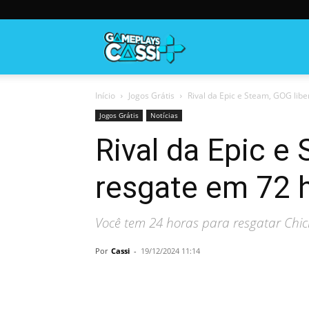
Gameplayscassi
Início
Jogos Grátis
Rival da Epic e Steam, GOG libe
Jogos Grátis
Notícias
Rival da Epic e
resgate em 72 
Você tem 24 horas para resgatar Chic
Por
Cassi
-
19/12/2024 11:14