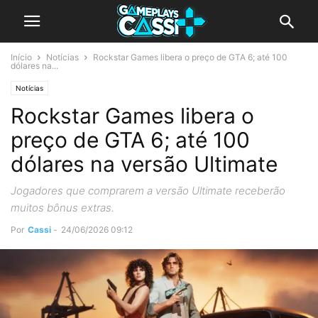
Início
Notícias
Rockstar Games libera o preço de GTA 6; até 100
dólares na...
Notícias
Rockstar Games libera o
preço de GTA 6; até 100
dólares na versão Ultimate
Jogadores que comprarem a versão Ultimate receberão
muitos bônus extras.
Por
Cassi
-
24/06/2026 09:12