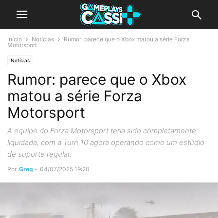
Início
Notícias
Rumor: parece que o Xbox matou a série Forza
Motorsport
Notícias
Rumor: parece que o Xbox
matou a série Forza
Motorsport
A equipe do Forza Motorsport teria sido completamente
liquidada, com a Turn 10 agora operando como um estúdio
de suporte regular.
Por
Greg
-
04/07/2025 19:20