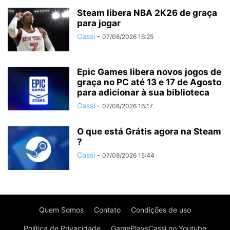
Steam libera NBA 2K26 de graça
para jogar
Cassi
-
07/08/2026 16:25
Epic Games libera novos jogos de
graça no PC até 13 e 17 de Agosto
para adicionar à sua biblioteca
Cassi
-
07/08/2026 16:17
O que está Grátis agora na Steam
?
Cassi
-
07/08/2026 15:44
Quem Somos
Contato
Condições de uso
Política de Privacidade
GamePlaysCassi no Youtube