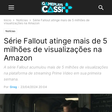
Início
Notícias
Série Fallout atinge mais de 5 milhões de
visualizações na Amazon
Notícias
Série Fallout atinge mais de 5
milhões de visualizações na
Amazon
A série Fallout acumulou mais de 5 milhões de visualizações
na plataforma de streaming Prime Video em sua primeira
semana.
Por
Greg
-
23/04/2024 20:04