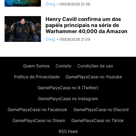
Greg
-
06/08/2026 21:36
Henry Cavill confirma um dos
papéis principais na série de
Warhammer 40,000 da Amazon
Greg
-
06/08/2026 21:09
Quem Somos
Contato
Condições de uso
Política de Privacidade
GamePlaysCassi no Youtube
GamePlaysCassi no X (Twitter)
GamePlaysCassi no Instagram
GamePlaysCassi no Facebook
GamePlaysCassi no Discord
GamePlaysCassi no Steam
GamePlaysCassi no Tiktok
RSS Feed