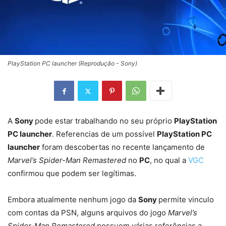
PlayStation PC launcher (Reprodução - Sony)
A
Sony
pode estar trabalhando no seu próprio
PlayStation
PC launcher
. Referencias de um possível
PlayStation PC
launcher
foram descobertas no recente lançamento de
Marvel’s Spider-Man Remastered
no
PC
, no qual a
VGC
confirmou que podem ser legítimas.
Embora atualmente nenhum jogo da
Sony
permite vinculo
com contas da PSN, alguns arquivos do jogo
Marvel’s
Spider-Man Remastered
possuem várias referências a